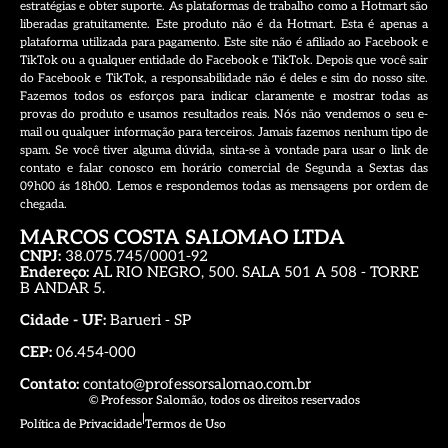
estratégias e obter suporte. As plataformas de trabalho como a Hotmart são
liberadas gratuitamente. Este produto não é da Hotmart. Esta é apenas a
plataforma utilizada para pagamento. Este site não é afiliado ao Facebook e
TikTok ou a qualquer entidade do Facebook e TikTok. Depois que você sair
do Facebook e TikTok, a responsabilidade não é deles e sim do nosso site.
Fazemos todos os esforços para indicar claramente e mostrar todas as
provas do produto e usamos resultados reais. Nós não vendemos o seu e-
mail ou qualquer informação para terceiros. Jamais fazemos nenhum tipo de
spam. Se você tiver alguma dúvida, sinta-se à vontade para usar o link de
contato e falar conosco em horário comercial de Segunda a Sextas das
09h00 ás 18h00. Lemos e respondemos todas as mensagens por ordem de
chegada.
MARCOS COSTA SALOMAO LTDA
CNPJ:
38.075.745/0001-92
Endereço:
AL RIO NEGRO, 500. SALA 501 A 508 - TORRE
B ANDAR 5.
Cidade - UF:
Barueri - SP
CEP:
06.454-000
Contato:
contato@professorsalomao.com.br
© Professor Salomão, todos os direitos reservados
|
Política de Privacidade
Termos de Uso