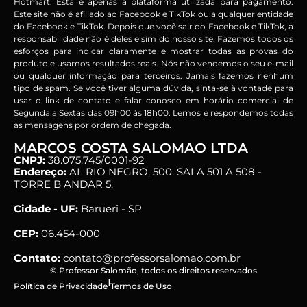
Hotmart. Esta é apenas a plataforma utilizada para pagamento.
Este site não é afiliado ao Facebook e TikTok ou a qualquer entidade
do Facebook e TikTok. Depois que você sair do Facebook e TikTok, a
responsabilidade não é deles e sim do nosso site. Fazemos todos os
esforços para indicar claramente e mostrar todas as provas do
produto e usamos resultados reais. Nós não vendemos o seu e-mail
ou qualquer informação para terceiros. Jamais fazemos nenhum
tipo de spam. Se você tiver alguma dúvida, sinta-se à vontade para
usar o link de contato e falar conosco em horário comercial de
Segunda a Sextas das 09h00 ás 18h00. Lemos e respondemos todas
as mensagens por ordem de chegada.
MARCOS COSTA SALOMAO LTDA
CNPJ:
38.075.745/0001-92
Endereço:
AL RIO NEGRO, 500. SALA 501 A 508 -
TORRE B ANDAR 5.
Cidade - UF:
Barueri - SP
CEP:
06.454-000
Contato:
contato@professorsalomao.com.br
© Professor Salomão, todos os direitos reservados
|
Política de Privacidade
Termos de Uso