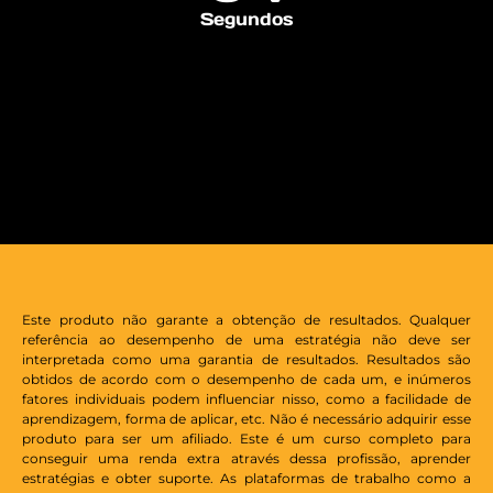
Segundos
Este produto não garante a obtenção de resultados. Qualquer
referência ao desempenho de uma estratégia não deve ser
interpretada como uma garantia de resultados. Resultados são
obtidos de acordo com o desempenho de cada um, e inúmeros
fatores individuais podem influenciar nisso, como a facilidade de
aprendizagem, forma de aplicar, etc. Não é necessário adquirir esse
produto para ser um afiliado. Este é um curso completo para
conseguir uma renda extra através dessa profissão, aprender
estratégias e obter suporte. As plataformas de trabalho como a