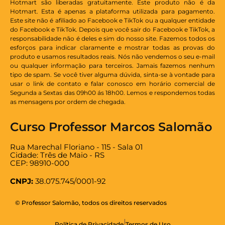
Hotmart são liberadas gratuitamente. Este produto não é da
Hotmart. Esta é apenas a plataforma utilizada para pagamento.
Este site não é afiliado ao Facebook e TikTok ou a qualquer entidade
do Facebook e TikTok. Depois que você sair do Facebook e TikTok, a
responsabilidade não é deles e sim do nosso site. Fazemos todos os
esforços para indicar claramente e mostrar todas as provas do
produto e usamos resultados reais. Nós não vendemos o seu e-mail
ou qualquer informação para terceiros. Jamais fazemos nenhum
tipo de spam. Se você tiver alguma dúvida, sinta-se à vontade para
usar o link de contato e falar conosco em horário comercial de
Segunda a Sextas das 09h00 ás 18h00. Lemos e respondemos todas
as mensagens por ordem de chegada.
Curso Professor Marcos Salomão
Rua Marechal Floriano - 115 - Sala 01
Cidade: Três de Maio - RS
CEP: 98910-000
CNPJ:
38.075.745/0001-92
© Professor Salomão, todos os direitos reservados
|
Política de Privacidade
Termos de Uso