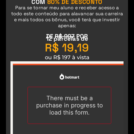
COM
80% DE DESCONTO
Para se tornar meu aluno e receber acesso a
todo este conteúdo para alavancar sua carreira
e
mais todos o
s bônus, você terá que investir
apenas:
DE
R$ 997
POR
12 parcelas de
R$ 
19
,19
ou R$ 197 à vista