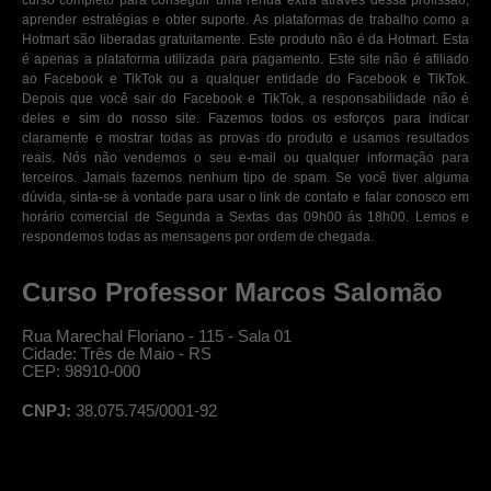
curso completo para conseguir uma renda extra através dessa profissão,
aprender estratégias e obter suporte. As plataformas de trabalho como a
Hotmart são liberadas gratuitamente. Este produto não é da Hotmart. Esta
é apenas a plataforma utilizada para pagamento. Este site não é afiliado
ao Facebook e TikTok ou a qualquer entidade do Facebook e TikTok.
Depois que você sair do Facebook e TikTok, a responsabilidade não é
deles e sim do nosso site. Fazemos todos os esforços para indicar
claramente e mostrar todas as provas do produto e usamos resultados
reais. Nós não vendemos o seu e-mail ou qualquer informação para
terceiros. Jamais fazemos nenhum tipo de spam. Se você tiver alguma
dúvida, sinta-se à vontade para usar o link de contato e falar conosco em
horário comercial de Segunda a Sextas das 09h00 ás 18h00. Lemos e
respondemos todas as mensagens por ordem de chegada.
Curso Professor Marcos Salomão
Rua Marechal Floriano - 115 - Sala 01
Cidade: Três de Maio - RS
CEP: 98910-000
CNPJ:
38.075.745/0001-92
© Professor Salomão, todos os direitos reservados