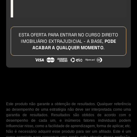
ESTA OFERTA PARA ENTRAR NO CURSO DIREITO
IMOBILIÁRIO EXTRAJUDICIAL - A BASE,
PODE
ACABAR A QUALQUER MOMENTO
.
Este produto não garante a obtenção de resultados. Qualquer referência
ao desempenho de uma estratégia não deve ser interpretada como uma
garantia de resultados. Resultados são obtidos de acordo com o
desempenho de cada um, e inúmeros fatores individuais podem
influenciar nisso, como a facilidade de aprendizagem, forma de aplicar, etc.
Não é necessário adquirir esse produto para ser um afiliado. Este é um