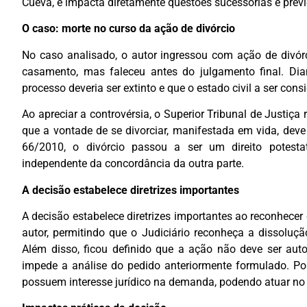
Cueva, e impacta diretamente questões sucessórias e previ
O caso: morte no curso da ação de divórcio
No caso analisado, o autor ingressou com ação de divórc
casamento, mas faleceu antes do julgamento final. Dia
processo deveria ser extinto e que o estado civil a ser cons
Ao apreciar a controvérsia, o Superior Tribunal de Justiç
que a vontade de se divorciar, manifestada em vida, deve
66/2010, o divórcio passou a ser um direito potesta
independente da concordância da outra parte.
A decisão estabelece diretrizes importantes
A decisão estabelece diretrizes importantes ao reconhece
autor, permitindo que o Judiciário reconheça a dissolu
Além disso, ficou definido que a ação não deve ser aut
impede a análise do pedido anteriormente formulado. Po
possuem interesse jurídico na demanda, podendo atuar no 