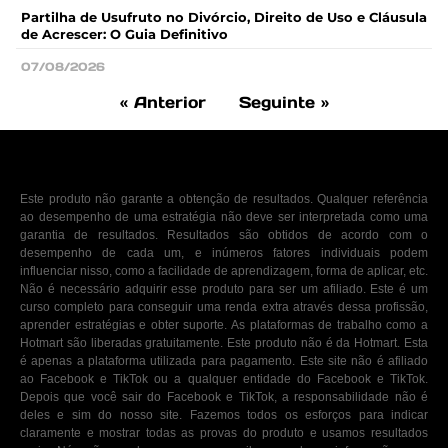
Partilha de Usufruto no Divórcio, Direito de Uso e Cláusula
de Acrescer: O Guia Definitivo
07/08/2026
« Anterior
Seguinte »
Este produto não garante a obtenção de resultados. Qualquer referência
ao desempenho de uma estratégia não deve ser interpretada como uma
garantia de resultados. Resultados são obtidos de acordo com o
desempenho de cada um, e inúmeros fatores individuais podem
influenciar nisso, como a facilidade de aprendizagem, forma de aplicar, etc.
Não é necessário adquirir esse produto para ser um afiliado. Este é um
curso completo para conseguir uma renda extra através dessa profissão,
aprender estratégias e obter suporte. As plataformas de trabalho como a
Hotmart são liberadas gratuitamente. Este produto não é da Hotmart. Esta
é apenas a plataforma utilizada para pagamento. Este site não é afiliado
ao Facebook e TikTok ou a qualquer entidade do Facebook e TikTok.
Depois que você sair do Facebook e TikTok, a responsabilidade não é
deles e sim do nosso site. Fazemos todos os esforços para indicar
claramente e mostrar todas as provas do produto e usamos resultados