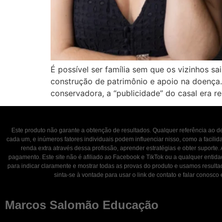
É possível ser família sem que os vizinhos 
construção de patrimônio e apoio na doença.
conservadora, a “publicidade” do casal era res
Este produto não garante a obtenção de resultados. Qualquer referência ao
cada um, e inúmeros fatores individuais podem influenciar nisso, como a facili
renda extra através dessa profissão, aprender estratégias e obter suporte.
pagamento. Este site não é afiliado ao Facebook e TikTok ou a qualquer entid
para indicar claramente e mostrar todas as provas do produto e usamos result
sinta-se à vontade para usar o link de contato e falar con
Marcos Salomão Educação