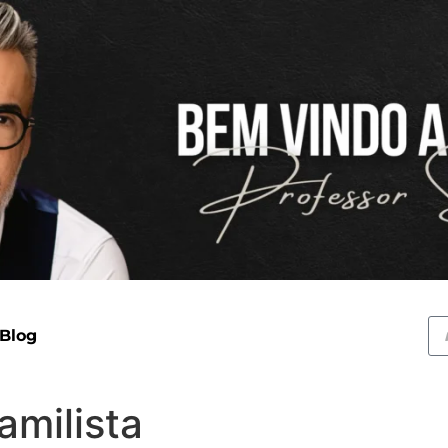
 Blog
milista