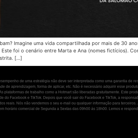
saibam? Imagine uma vida compartilhada por mais de 30 an
 Este foi o cenário entre Marta e Ana (nomes fictícios). 
trita. […]
 desempenho de uma estratégia não deve ser interpretada como uma garantia de r
dade de aprendizagem, forma de aplicar, etc. Não é necessário adquirir esse produ
 As plataformas de trabalho como a Hotmart são liberadas gratuitamente. Este prod
ade do Facebook e TikTok. Depois que você sair do Facebook e TikTok, a responsab
ados reais. Nós não vendemos o seu e-mail ou qualquer informação para terceiros
osco em horário comercial de Segunda a Sextas das 09h00 ás 18h00. Lemos e resp