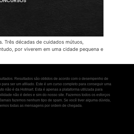
os. Três décadas de cuidados mútuos,
Contudo, por viverem em uma cidade pequena e
esultados. Resultados são obtidos de acordo com o desempenho de
to para ser um afiliado. Este é um curso completo para conseguir uma
uto não é da Hotmart. Esta é apenas a plataforma utilizada para
ilidade não é deles e sim do nosso site. Fazemos todos os esforços
. Jamais fazemos nenhum tipo de spam. Se você tiver alguma dúvida,
ondemos todas as mensagens por ordem de chegada.