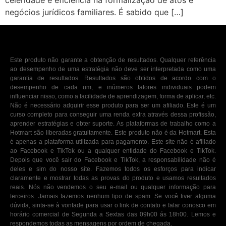
celeridade e eficiência na formalização de atos e
negócios jurídicos familiares. É sabido que […]
Este produto não garante a obtenção de resultados. Qualquer referência
ao desempenho de uma estratégia não deve ser interpretada como uma
garantia de resultados. Resultados são obtidos de acordo com o
desempenho de cada um, e inúmeros fatores individuais podem
influenciar nisso, como a facilidade de aprendizagem, forma de aplicar, etc.
Não é necessário adquirir esse produto para ser um afiliado. Este é um
curso completo para conseguir uma renda extra através dessa profissão,
aprender estratégias e obter suporte. As plataformas de trabalho como a
Hotmart são liberadas gratuitamente. Este produto não é da Hotmart. Esta
é apenas a plataforma utilizada para pagamento. Este site não é afiliado
ao Facebook e TikTok ou a qualquer entidade do Facebook e TikTok.
Depois que você sair do Facebook e TikTok, a responsabilidade não é
deles e sim do nosso site. Fazemos todos os esforços para indicar
claramente e mostrar todas as provas do produto e usamos resultados
reais. Nós não vendemos o seu e-mail ou qualquer informação para
terceiros. Jamais fazemos nenhum tipo de spam. Se você tiver alguma
dúvida, sinta-se à vontade para usar o link de contato e falar conosco em
horário comercial de Segunda a Sextas das 09h00 ás 18h00. Lemos e
respondemos todas as mensagens por ordem de chegada.