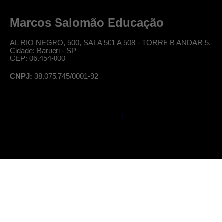
Marcos Salomão Educação
AL RIO NEGRO, 500, SALA 501 A 508 - TORRE B ANDAR 5.
Cidade: Barueri - SP
CEP: 06.454-000
CNPJ:
38.075.745/0001-92
© Professor Salomão, todos os direitos reservados
|
Política de Privacidade
Termos de Uso