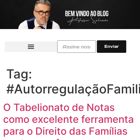
Enviar
Tag:
#AutorregulaçãoFamil
O Tabelionato de Notas
como excelente ferramenta
para o Direito das Famílias