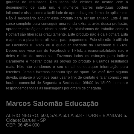
garantia de resultados. Resultados são obtidos de acordo com o
desempenho de cada um, e inúmeros fatores individuais podem
influenciar nisso, como a facilidade de aprendizagem, forma de aplicar, etc.
Não é necessário adquirir esse produto para ser um afiliado. Este é um
curso completo para conseguir uma renda extra através dessa profissão,
aprender estratégias e obter suporte. As plataformas de trabalho como a
Hotmart são liberadas gratuitamente. Este produto não é da Hotmart. Esta
é apenas a plataforma utilizada para pagamento. Este site não é afiliado
ao Facebook e TikTok ou a qualquer entidade do Facebook e TikTok.
Depois que você sair do Facebook e TikTok, a responsabilidade não é
deles e sim do nosso site. Fazemos todos os esforços para indicar
claramente e mostrar todas as provas do produto e usamos resultados
reais. Nós não vendemos o seu e-mail ou qualquer informação para
terceiros. Jamais fazemos nenhum tipo de spam. Se você tiver alguma
dúvida, sinta-se à vontade para usar o link de contato e falar conosco em
horário comercial de Segunda a Sextas das 09h00 ás 18h00. Lemos e
respondemos todas as mensagens por ordem de chegada.
Marcos Salomão Educação
AL RIO NEGRO, 500, SALA 501 A 508 - TORRE B ANDAR 5.
Cidade: Barueri - SP
CEP: 06.454-000