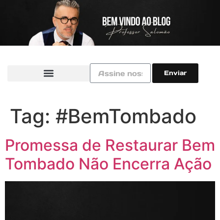
Enviar
Tag:
#BemTombado
Promessa de Restaurar Bem
Tombado Não Encerra Ação