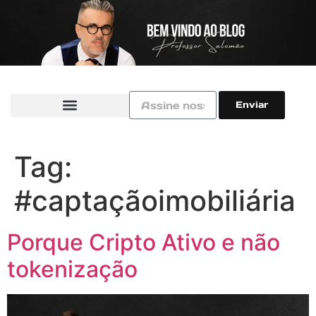
Enviar
Tag:
#captaçãoimobiliária
Porque Cripto Ativo e não
tokenização