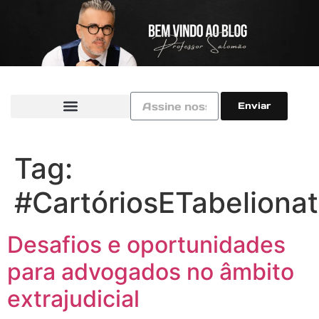
Enviar
Tag:
#CartóriosETabeliona
Desafios e oportunidades
para advogados no âmbito
extrajudicial