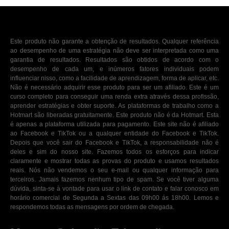
Este produto não garante a obtenção de resultados. Qualquer referência
ao desempenho de uma estratégia não deve ser interpretada como uma
garantia de resultados. Resultados são obtidos de acordo com o
desempenho de cada um, e inúmeros fatores individuais podem
influenciar nisso, como a facilidade de aprendizagem, forma de aplicar, etc.
Não é necessário adquirir esse produto para ser um afiliado. Este é um
curso completo para conseguir uma renda extra através dessa profissão,
aprender estratégias e obter suporte. As plataformas de trabalho como a
Hotmart são liberadas gratuitamente. Este produto não é da Hotmart. Esta
é apenas a plataforma utilizada para pagamento. Este site não é afiliado
ao Facebook e TikTok ou a qualquer entidade do Facebook e TikTok.
Depois que você sair do Facebook e TikTok, a responsabilidade não é
deles e sim do nosso site. Fazemos todos os esforços para indicar
claramente e mostrar todas as provas do produto e usamos resultados
reais. Nós não vendemos o seu e-mail ou qualquer informação para
terceiros. Jamais fazemos nenhum tipo de spam. Se você tiver alguma
dúvida, sinta-se à vontade para usar o link de contato e falar conosco em
horário comercial de Segunda a Sextas das 09h00 ás 18h00. Lemos e
respondemos todas as mensagens por ordem de chegada.