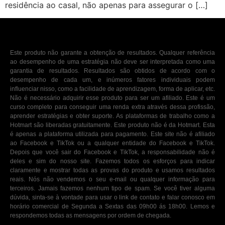
residência ao casal, não apenas para assegurar o […]
Este produto não garante a obtenção de resultados. Qualquer referência
ao desempenho de uma estratégia não deve ser interpretada como uma
garantia de resultados. Resultados são obtidos de acordo com o
desempenho de cada um, e inúmeros fatores individuais podem
influenciar nisso, como a facilidade de aprendizagem, forma de aplicar, etc.
Não é necessário adquirir esse produto para ser um afiliado. Este é um
curso completo para conseguir uma renda extra através dessa profissão,
aprender estratégias e obter suporte. As plataformas de trabalho como a
Hotmart são liberadas gratuitamente. Este produto não é da Hotmart. Esta
é apenas a plataforma utilizada para pagamento. Este site não é afiliado
ao Facebook e TikTok ou a qualquer entidade do Facebook e TikTok.
Depois que você sair do Facebook e TikTok, a responsabilidade não é
deles e sim do nosso site. Fazemos todos os esforços para indicar
claramente e mostrar todas as provas do produto e usamos resultados
reais. Nós não vendemos o seu e-mail ou qualquer informação para
terceiros. Jamais fazemos nenhum tipo de spam. Se você tiver alguma
dúvida, sinta-se à vontade para usar o link de contato e falar conosco em
horário comercial de Segunda a Sextas das 09h00 ás 18h00. Lemos e
respondemos todas as mensagens por ordem de chegada.