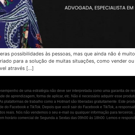
ras possibilidades às pessoas, mas que ainda não é muito
riado para a solução de muitas situações, como vender ou
vel através […]
 desempenho de uma estratégia não deve ser interpretada como uma garantia de r
dade de aprendizagem, forma de aplicar, etc. Não é necessário adquirir esse produ
 As plataformas de trabalho como a Hotmart são liberadas gratuitamente. Este prod
ade do Facebook e TikTok. Depois que você sair do Facebook e TikTok, a responsab
ados reais. Nós não vendemos o seu e-mail ou qualquer informação para terceiros
osco em horário comercial de Segunda a Sextas das 09h00 ás 18h00. Lemos e resp