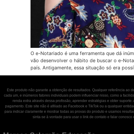
O e-Notariado é uma ferramenta que dá inúme
vão desenvolver o hábito de buscar o e-Nota
país. Antigamente, essa situação só era possí
Este produto não garante a obtenção de resultados. Qualquer referência ao
cada um, e inúmeros fatores individuais podem influenciar nisso, como a facili
renda extra através dessa profissão, aprender estratégias e obter suporte.
pagamento. Este site não é afiliado ao Facebook e TikTok ou a qualquer entid
para indicar claramente e mostrar todas as provas do produto e usamos result
sinta-se à vontade para usar o link de contato e falar con