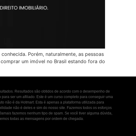
 conhecida. Porém, naturalmente, as pessoas
 comprar um imóvel no Brasil estando fora do
esultados. Resultados são obtidos de acordo com o desempenho de
to para ser um afiliado. Este é um curso completo para conseguir uma
uto não é da Hotmart. Esta é apenas a plataforma utilizada para
ilidade não é deles e sim do nosso site. Fazemos todos os esforços
. Jamais fazemos nenhum tipo de spam. Se você tiver alguma dúvida,
ondemos todas as mensagens por ordem de chegada.