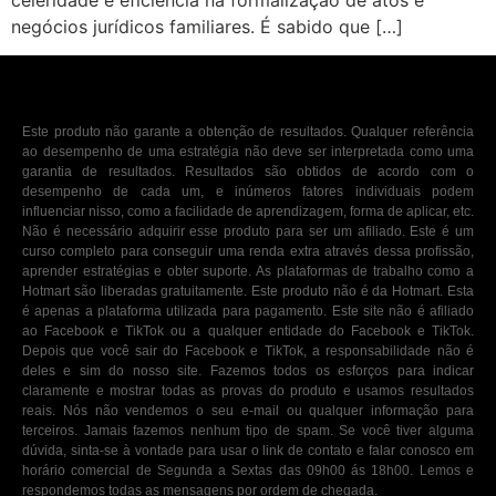
celeridade e eficiência na formalização de atos e
negócios jurídicos familiares. É sabido que […]
Este produto não garante a obtenção de resultados. Qualquer referência
ao desempenho de uma estratégia não deve ser interpretada como uma
garantia de resultados. Resultados são obtidos de acordo com o
desempenho de cada um, e inúmeros fatores individuais podem
influenciar nisso, como a facilidade de aprendizagem, forma de aplicar, etc.
Não é necessário adquirir esse produto para ser um afiliado. Este é um
curso completo para conseguir uma renda extra através dessa profissão,
aprender estratégias e obter suporte. As plataformas de trabalho como a
Hotmart são liberadas gratuitamente. Este produto não é da Hotmart. Esta
é apenas a plataforma utilizada para pagamento. Este site não é afiliado
ao Facebook e TikTok ou a qualquer entidade do Facebook e TikTok.
Depois que você sair do Facebook e TikTok, a responsabilidade não é
deles e sim do nosso site. Fazemos todos os esforços para indicar
claramente e mostrar todas as provas do produto e usamos resultados
reais. Nós não vendemos o seu e-mail ou qualquer informação para
terceiros. Jamais fazemos nenhum tipo de spam. Se você tiver alguma
dúvida, sinta-se à vontade para usar o link de contato e falar conosco em
horário comercial de Segunda a Sextas das 09h00 ás 18h00. Lemos e
respondemos todas as mensagens por ordem de chegada.