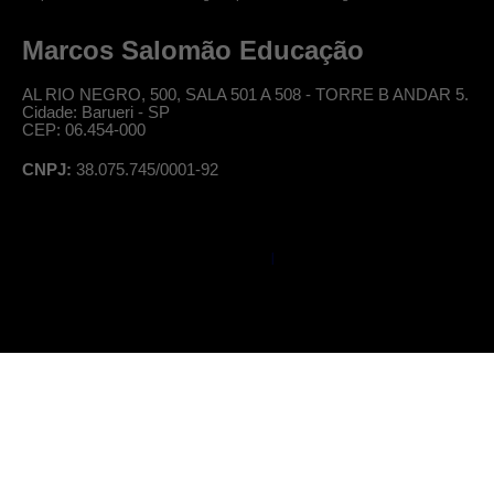
Marcos Salomão Educação
AL RIO NEGRO, 500, SALA 501 A 508 - TORRE B ANDAR 5.
Cidade: Barueri - SP
CEP: 06.454-000
CNPJ:
38.075.745/0001-92
© Professor Salomão, todos os direitos reservados
|
Política de Privacidade
Termos de Uso