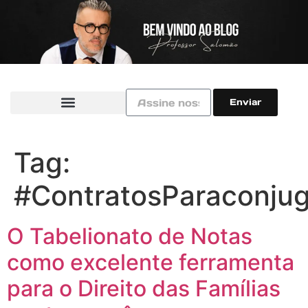
Enviar
Tag:
#ContratosParaconjug
O Tabelionato de Notas
como excelente ferramenta
para o Direito das Famílias