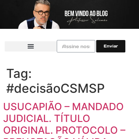
Enviar
Tag:
#decisãoCSMSP
USUCAPIÃO – MANDADO
JUDICIAL. TÍTULO
ORIGINAL. PROTOCOLO –