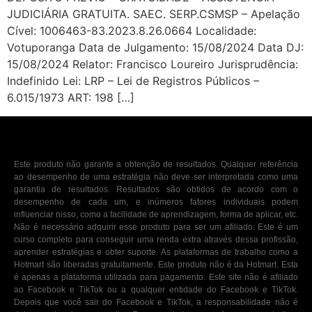
JUDICIÁRIA GRATUITA. SAEC. SERP.CSMSP – Apelação
Cível: 1006463-83.2023.8.26.0664 Localidade:
Votuporanga Data de Julgamento: 15/08/2024 Data DJ:
15/08/2024 Relator: Francisco Loureiro Jurisprudência:
Indefinido Lei: LRP – Lei de Registros Públicos –
6.015/1973 ART: 198 […]
Este produto não garante a obtenção de resultados. Qualquer referência
ao desempenho de uma estratégia não deve ser interpretada como uma
garantia de resultados. Resultados são obtidos de acordo com o
desempenho de cada um, e inúmeros fatores individuais podem
influenciar nisso, como a facilidade de aprendizagem, forma de aplicar, etc.
Não é necessário adquirir esse produto para ser um afiliado. Este é um
curso completo para conseguir uma renda extra através dessa profissão,
aprender estratégias e obter suporte. As plataformas de trabalho como a
Hotmart são liberadas gratuitamente. Este produto não é da Hotmart. Esta
é apenas a plataforma utilizada para pagamento. Este site não é afiliado
ao Facebook e TikTok ou a qualquer entidade do Facebook e TikTok.
Depois que você sair do Facebook e TikTok, a responsabilidade não é