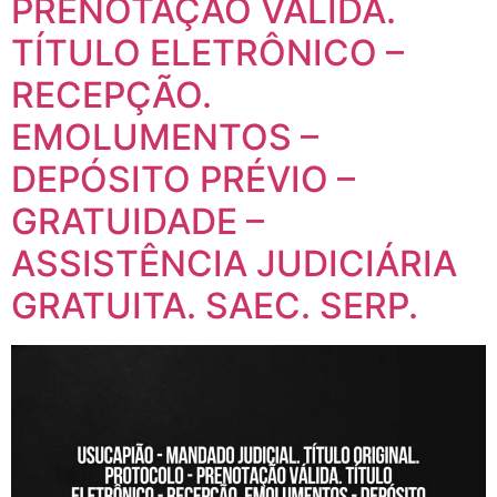
PRENOTAÇÃO VÁLIDA.
TÍTULO ELETRÔNICO –
RECEPÇÃO.
EMOLUMENTOS –
DEPÓSITO PRÉVIO –
GRATUIDADE –
ASSISTÊNCIA JUDICIÁRIA
GRATUITA. SAEC. SERP.