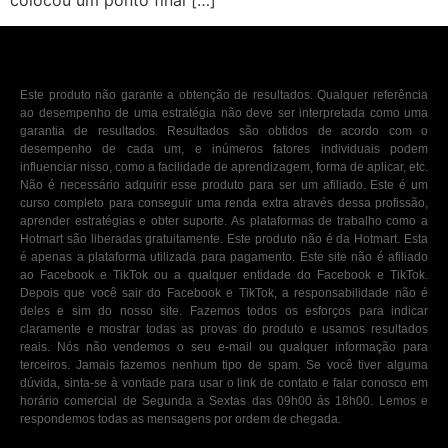
colocou um ponto final […]
Este produto não garante a obtenção de resultados. Qualquer referência
ao desempenho de uma estratégia não deve ser interpretada como uma
garantia de resultados. Resultados são obtidos de acordo com o
desempenho de cada um, e inúmeros fatores individuais podem
influenciar nisso, como a facilidade de aprendizagem, forma de aplicar, etc.
Não é necessário adquirir esse produto para ser um afiliado. Este é um
curso completo para conseguir uma renda extra através dessa profissão,
aprender estratégias e obter suporte. As plataformas de trabalho como a
Hotmart são liberadas gratuitamente. Este produto não é da Hotmart. Esta
é apenas a plataforma utilizada para pagamento. Este site não é afiliado
ao Facebook e TikTok ou a qualquer entidade do Facebook e TikTok.
Depois que você sair do Facebook e TikTok, a responsabilidade não é
deles e sim do nosso site. Fazemos todos os esforços para indicar
claramente e mostrar todas as provas do produto e usamos resultados
reais. Nós não vendemos o seu e-mail ou qualquer informação para
terceiros. Jamais fazemos nenhum tipo de spam. Se você tiver alguma
dúvida, sinta-se à vontade para usar o link de contato e falar conosco em
horário comercial de Segunda a Sextas das 09h00 ás 18h00. Lemos e
respondemos todas as mensagens por ordem de chegada.