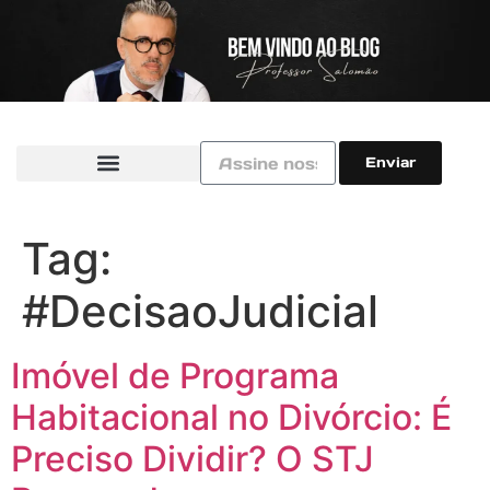
Enviar
Tag:
#DecisaoJudicial
Imóvel de Programa
Habitacional no Divórcio: É
Preciso Dividir? O STJ