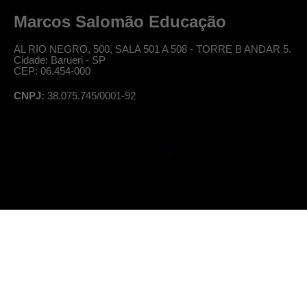
Marcos Salomão Educação
AL RIO NEGRO, 500, SALA 501 A 508 - TORRE B ANDAR 5.
Cidade: Barueri - SP
CEP: 06.454-000
CNPJ:
38.075.745/0001-92
© Professor Salomão, todos os direitos reservados
|
Política de Privacidade
Termos de Uso