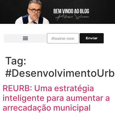
Enviar
Tag:
#DesenvolvimentoUr
REURB: Uma estratégia
inteligente para aumentar a
arrecadação municipal