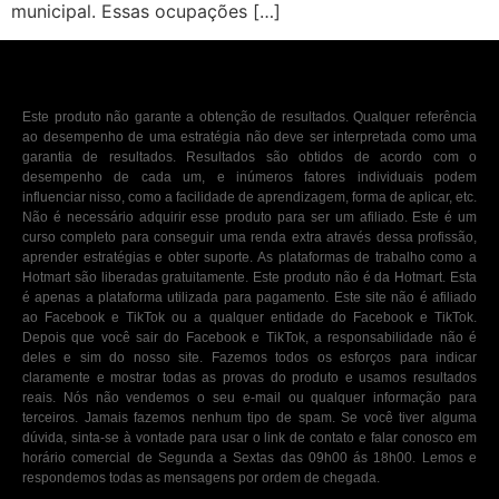
municipal. Essas ocupações […]
Este produto não garante a obtenção de resultados. Qualquer referência
ao desempenho de uma estratégia não deve ser interpretada como uma
garantia de resultados. Resultados são obtidos de acordo com o
desempenho de cada um, e inúmeros fatores individuais podem
influenciar nisso, como a facilidade de aprendizagem, forma de aplicar, etc.
Não é necessário adquirir esse produto para ser um afiliado. Este é um
curso completo para conseguir uma renda extra através dessa profissão,
aprender estratégias e obter suporte. As plataformas de trabalho como a
Hotmart são liberadas gratuitamente. Este produto não é da Hotmart. Esta
é apenas a plataforma utilizada para pagamento. Este site não é afiliado
ao Facebook e TikTok ou a qualquer entidade do Facebook e TikTok.
Depois que você sair do Facebook e TikTok, a responsabilidade não é
deles e sim do nosso site. Fazemos todos os esforços para indicar
claramente e mostrar todas as provas do produto e usamos resultados
reais. Nós não vendemos o seu e-mail ou qualquer informação para
terceiros. Jamais fazemos nenhum tipo de spam. Se você tiver alguma
dúvida, sinta-se à vontade para usar o link de contato e falar conosco em
horário comercial de Segunda a Sextas das 09h00 ás 18h00. Lemos e
respondemos todas as mensagens por ordem de chegada.