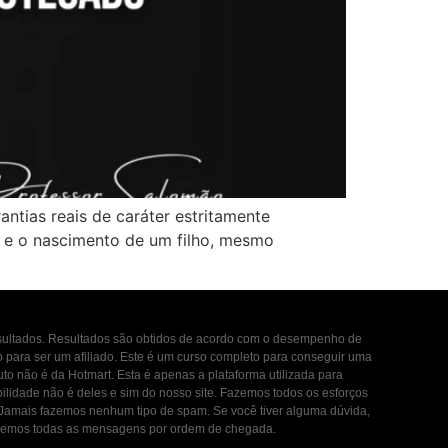
antias reais de caráter estritamente
r e o nascimento de um filho, mesmo
esultados. Resultados são obtidos de acordo com o desempenho de
to para ser um afiliado. Este é um curso completo para conseguir uma
uto não é da Hotmart. Esta é apenas a plataforma utilizada para
ilidade não é deles e sim do nosso site. Fazemos todos os esforços
. Jamais fazemos nenhum tipo de spam. Se você tiver alguma dúvida,
ondemos todas as mensagens por ordem de chegada.