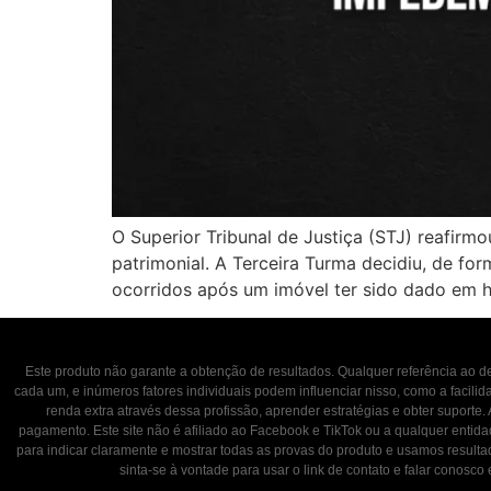
O Superior Tribunal de Justiça (STJ) reafirmo
patrimonial. A Terceira Turma decidiu, de f
ocorridos após um imóvel ter sido dado em h
Este produto não garante a obtenção de resultados. Qualquer referência ao
cada um, e inúmeros fatores individuais podem influenciar nisso, como a facili
renda extra através dessa profissão, aprender estratégias e obter suporte.
pagamento. Este site não é afiliado ao Facebook e TikTok ou a qualquer entid
para indicar claramente e mostrar todas as provas do produto e usamos result
sinta-se à vontade para usar o link de contato e falar con