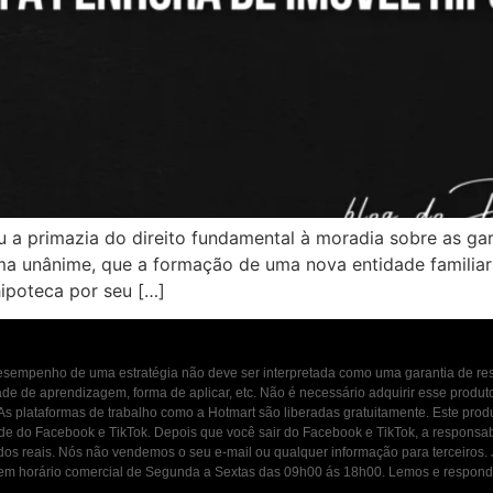
u a primazia do direito fundamental à moradia sobre as gar
orma unânime, que a formação de uma nova entidade familia
ipoteca por seu […]
 desempenho de uma estratégia não deve ser interpretada como uma garantia de r
dade de aprendizagem, forma de aplicar, etc. Não é necessário adquirir esse produ
 As plataformas de trabalho como a Hotmart são liberadas gratuitamente. Este prod
ade do Facebook e TikTok. Depois que você sair do Facebook e TikTok, a responsab
ados reais. Nós não vendemos o seu e-mail ou qualquer informação para terceiros
osco em horário comercial de Segunda a Sextas das 09h00 ás 18h00. Lemos e resp