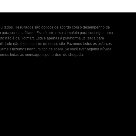
esultados. Resultados são obtidos de acordo com o desempenho de
to para ser um afiliado. Este é um curso completo para conseguir uma
uto não é da Hotmart. Esta é apenas a plataforma utilizada para
ilidade não é deles e sim do nosso site. Fazemos todos os esforços
. Jamais fazemos nenhum tipo de spam. Se você tiver alguma dúvida,
ondemos todas as mensagens por ordem de chegada.
 de Uso