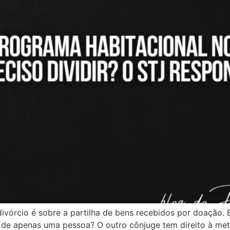
vórcio é sobre a partilha de bens recebidos por doação
 de apenas uma pessoa? O outro cônjuge tem direito à met