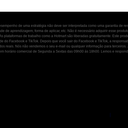
 desempenho de uma estratégia não deve ser interpretada como uma garantia de r
dade de aprendizagem, forma de aplicar, etc. Não é necessário adquirir esse produ
 As plataformas de trabalho como a Hotmart são liberadas gratuitamente. Este prod
ade do Facebook e TikTok. Depois que você sair do Facebook e TikTok, a responsab
ados reais. Nós não vendemos o seu e-mail ou qualquer informação para terceiros
osco em horário comercial de Segunda a Sextas das 09h00 ás 18h00. Lemos e resp
|
Política de Privacidade
Termos