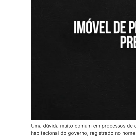
Uma dúvida muito comum em processos de di
habitacional do governo, registrado no nome