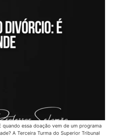
. E quando essa doação vem de um programa
ade? A Terceira Turma do Superior Tribunal