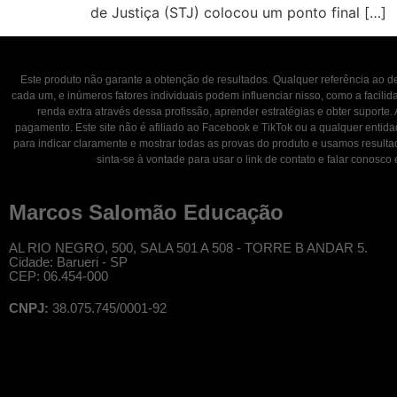
de Justiça (STJ) colocou um ponto final […]
Este produto não garante a obtenção de resultados. Qualquer referência ao
cada um, e inúmeros fatores individuais podem influenciar nisso, como a facili
renda extra através dessa profissão, aprender estratégias e obter suporte.
pagamento. Este site não é afiliado ao Facebook e TikTok ou a qualquer entid
para indicar claramente e mostrar todas as provas do produto e usamos result
sinta-se à vontade para usar o link de contato e falar con
Marcos Salomão Educação
AL RIO NEGRO, 500, SALA 501 A 508 - TORRE B ANDAR 5.
Cidade: Barueri - SP
CEP: 06.454-000
CNPJ:
38.075.745/0001-92
© Professor Salomão, todos os direitos reservados