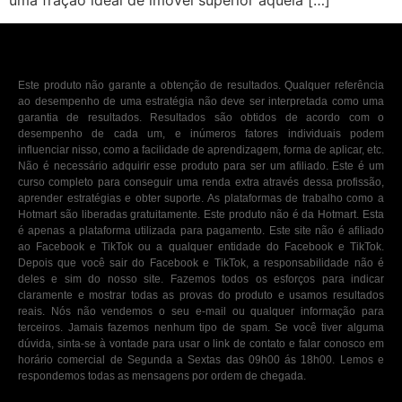
uma fração ideal de imóvel superior àquela […]
Este produto não garante a obtenção de resultados. Qualquer referência
ao desempenho de uma estratégia não deve ser interpretada como uma
garantia de resultados. Resultados são obtidos de acordo com o
desempenho de cada um, e inúmeros fatores individuais podem
influenciar nisso, como a facilidade de aprendizagem, forma de aplicar, etc.
Não é necessário adquirir esse produto para ser um afiliado. Este é um
curso completo para conseguir uma renda extra através dessa profissão,
aprender estratégias e obter suporte. As plataformas de trabalho como a
Hotmart são liberadas gratuitamente. Este produto não é da Hotmart. Esta
é apenas a plataforma utilizada para pagamento. Este site não é afiliado
ao Facebook e TikTok ou a qualquer entidade do Facebook e TikTok.
Depois que você sair do Facebook e TikTok, a responsabilidade não é
deles e sim do nosso site. Fazemos todos os esforços para indicar
claramente e mostrar todas as provas do produto e usamos resultados
reais. Nós não vendemos o seu e-mail ou qualquer informação para
terceiros. Jamais fazemos nenhum tipo de spam. Se você tiver alguma
dúvida, sinta-se à vontade para usar o link de contato e falar conosco em
horário comercial de Segunda a Sextas das 09h00 ás 18h00. Lemos e
respondemos todas as mensagens por ordem de chegada.