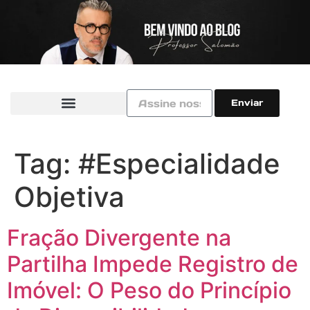
Enviar
Tag:
#Especialidade
Objetiva
Fração Divergente na
Partilha Impede Registro de
Imóvel: O Peso do Princípio