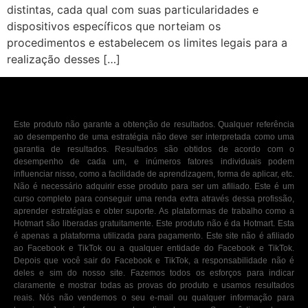
distintas, cada qual com suas particularidades e
dispositivos específicos que norteiam os
procedimentos e estabelecem os limites legais para a
realização desses […]
Este produto não garante a obtenção de resultados. Qualquer referência
ao desempenho de uma estratégia não deve ser interpretada como uma
garantia de resultados. Resultados são obtidos de acordo com o
desempenho de cada um, e inúmeros fatores individuais podem
influenciar nisso, como a facilidade de aprendizagem, forma de aplicar, etc.
Não é necessário adquirir esse produto para ser um afiliado. Este é um
curso completo para conseguir uma renda extra através dessa profissão,
aprender estratégias e obter suporte. As plataformas de trabalho como a
Hotmart são liberadas gratuitamente. Este produto não é da Hotmart. Esta
é apenas a plataforma utilizada para pagamento. Este site não é afiliado
ao Facebook e TikTok ou a qualquer entidade do Facebook e TikTok.
Depois que você sair do Facebook e TikTok, a responsabilidade não é
deles e sim do nosso site. Fazemos todos os esforços para indicar
claramente e mostrar todas as provas do produto e usamos resultados
reais. Nós não vendemos o seu e-mail ou qualquer informação para