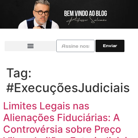
Enviar
Tag:
#ExecuçõesJudiciais
Limites Legais nas
Alienações Fiduciárias: A
Controvérsia sobre Preço