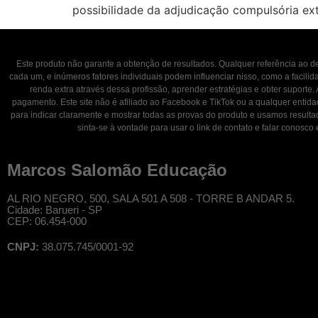
possibilidade da adjudicação compulsória ext
Este produto não garante a obtenção de resultados. Qualquer referência ao
cada um, e inúmeros fatores individuais podem influenciar nisso, como a facili
renda extra através dessa profissão, aprender estratégias e obter suporte.
pagamento. Este site não é afiliado ao Facebook e TikTok ou a qualquer entid
para indicar claramente e mostrar todas as provas do produto e usamos result
sinta-se à vontade para usar o link de contato e falar con
Marcos Salomão Educação
AL RIO NEGRO, 500, SALA 501 A 508 - TORRE B ANDAR 5.
Cidade: Barueri - SP
CEP: 06.454-000
CNPJ:
38.075.745/0001-92
© Professor Salomão, todos os direitos reservados