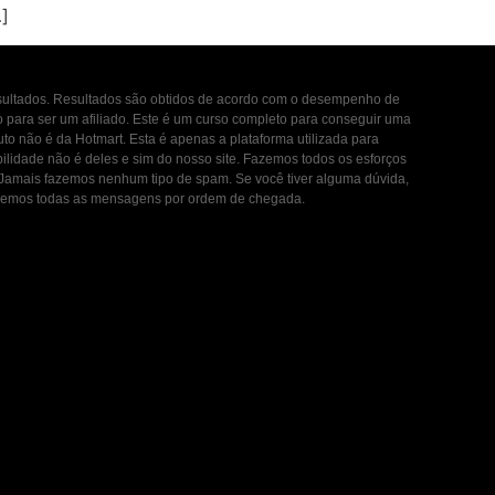
…]
esultados. Resultados são obtidos de acordo com o desempenho de
to para ser um afiliado. Este é um curso completo para conseguir uma
uto não é da Hotmart. Esta é apenas a plataforma utilizada para
ilidade não é deles e sim do nosso site. Fazemos todos os esforços
. Jamais fazemos nenhum tipo de spam. Se você tiver alguma dúvida,
ondemos todas as mensagens por ordem de chegada.
 de Uso