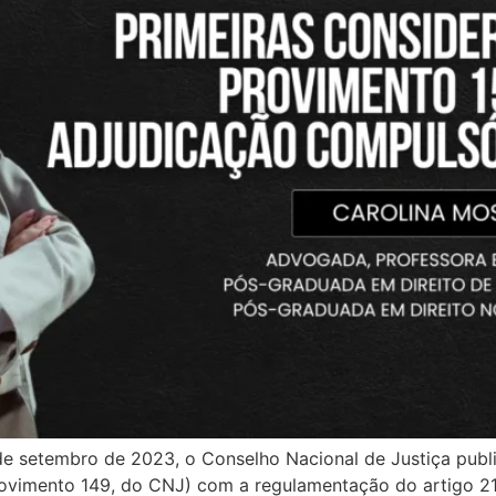
e setembro de 2023, o Conselho Nacional de Justiça publ
rovimento 149, do CNJ) com a regulamentação do artigo 216