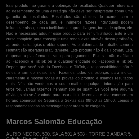
Este produto não garante a obtenção de resultados. Qualquer referência
ao desempenho de uma estratégia não deve ser interpretada como uma
garantia de resultados. Resultados são obtidos de acordo com o
desempenho de cada um, e inúmeros fatores individuais podem
influenciar nisso, como a facilidade de aprendizagem, forma de aplicar, etc.
Não é necessário adquirir esse produto para ser um afiliado. Este é um
curso completo para conseguir uma renda extra através dessa profissão,
aprender estratégias e obter suporte. As plataformas de trabalho como a
Hotmart são liberadas gratuitamente. Este produto não é da Hotmart. Esta
é apenas a plataforma utilizada para pagamento. Este site não é afiliado
ao Facebook e TikTok ou a qualquer entidade do Facebook e TikTok.
Depois que você sair do Facebook e TikTok, a responsabilidade não é
deles e sim do nosso site. Fazemos todos os esforços para indicar
claramente e mostrar todas as provas do produto e usamos resultados
reais. Nós não vendemos o seu e-mail ou qualquer informação para
terceiros. Jamais fazemos nenhum tipo de spam. Se você tiver alguma
dúvida, sinta-se à vontade para usar o link de contato e falar conosco em
horário comercial de Segunda a Sextas das 09h00 ás 18h00. Lemos e
respondemos todas as mensagens por ordem de chegada.
Marcos Salomão Educação
AL RIO NEGRO, 500, SALA 501 A 508 - TORRE B ANDAR 5.
Cidade: Barueri - SP