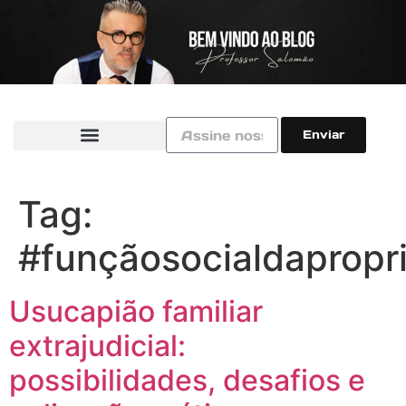
Enviar
Tag:
#funçãosocialdapropr
Usucapião familiar
extrajudicial:
possibilidades, desafios e