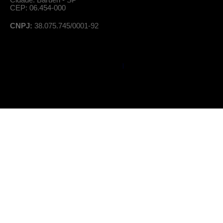
CEP: 06.454-000
CNPJ:
38.075.745/0001-92
© Professor Salomão, todos os direitos reservados
|
Política de Privacidade
Termos de Uso