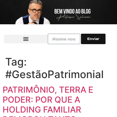
Enviar
Tag:
#GestãoPatrimonial
PATRIMÔNIO, TERRA E
PODER: POR QUE A
HOLDING FAMILIAR