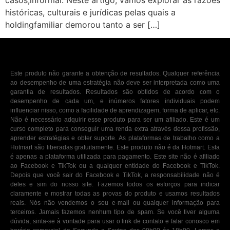
casos,informal. Neste artigo, vamos explorar as razões
históricas, culturais e jurídicas pelas quais a
holdingfamiliar demorou tanto a ser […]
Este produto não garante a obtenção de resultados. Qualquer referência
ao desempenho de uma estratégia não deve ser interpretada como uma
garantia de resultados. Resultados são obtidos de acordo com o
desempenho de cada um, e inúmeros fatores individuais podem
influenciar nisso, como a facilidade de aprendizagem, forma de aplicar, etc.
Não é necessário adquirir esse produto para ser um afiliado. Este é um
curso completo para conseguir uma renda extra através dessa profissão,
aprender estratégias e obter suporte. As plataformas de trabalho como a
Hotmart são liberadas gratuitamente. Este produto não é da Hotmart. Esta
é apenas a plataforma utilizada para pagamento. Este site não é afiliado
ao Facebook e TikTok ou a qualquer entidade do Facebook e TikTok.
Depois que você sair do Facebook e TikTok, a responsabilidade não é
deles e sim do nosso site. Fazemos todos os esforços para indicar
claramente e mostrar todas as provas do produto e usamos resultados
reais. Nós não vendemos o seu e-mail ou qualquer informação para
terceiros. Jamais fazemos nenhum tipo de spam. Se você tiver alguma
dúvida, sinta-se à vontade para usar o link de contato e falar conosco em