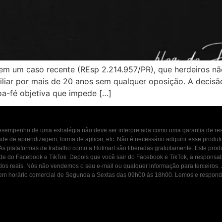
, em um caso recente (REsp 2.214.957/PR), que herdeiros n
liar por mais de 20 anos sem qualquer oposição. A decisã
boa-fé objetiva que impede […]
 desempenho de uma estratégia não deve ser interpretada como uma garantia de r
dade de aprendizagem, forma de aplicar, etc. Não é necessário adquirir esse produ
 As plataformas de trabalho como a Hotmart são liberadas gratuitamente. Este prod
ade do Facebook e TikTok. Depois que você sair do Facebook e TikTok, a responsab
ados reais. Nós não vendemos o seu e-mail ou qualquer informação para terceiros
osco em horário comercial de Segunda a Sextas das 09h00 ás 18h00. Lemos e resp