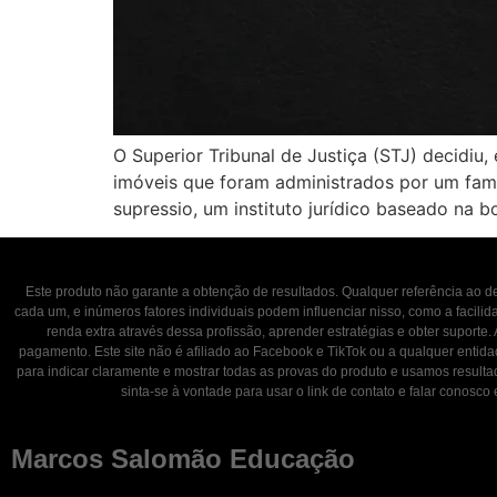
O Superior Tribunal de Justiça (STJ) decidiu
imóveis que foram administrados por um fami
supressio, um instituto jurídico baseado na 
Este produto não garante a obtenção de resultados. Qualquer referência ao
cada um, e inúmeros fatores individuais podem influenciar nisso, como a facili
renda extra através dessa profissão, aprender estratégias e obter suporte.
pagamento. Este site não é afiliado ao Facebook e TikTok ou a qualquer entid
para indicar claramente e mostrar todas as provas do produto e usamos result
sinta-se à vontade para usar o link de contato e falar con
Marcos Salomão Educação