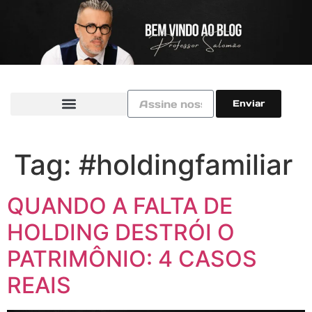
Enviar
Tag:
#holdingfamiliar
QUANDO A FALTA DE
HOLDING DESTRÓI O
PATRIMÔNIO: 4 CASOS
REAIS