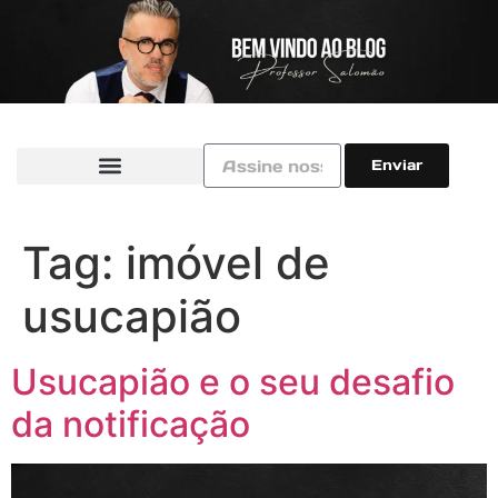
Enviar
Tag:
imóvel de
usucapião
Usucapião e o seu desafio
da notificação