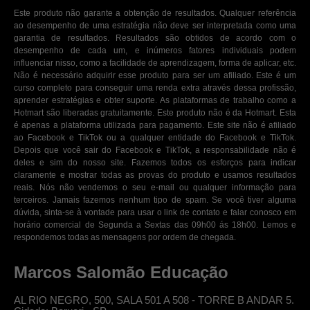
Este produto não garante a obtenção de resultados. Qualquer referência
ao desempenho de uma estratégia não deve ser interpretada como uma
garantia de resultados. Resultados são obtidos de acordo com o
desempenho de cada um, e inúmeros fatores individuais podem
influenciar nisso, como a facilidade de aprendizagem, forma de aplicar, etc.
Não é necessário adquirir esse produto para ser um afiliado. Este é um
curso completo para conseguir uma renda extra através dessa profissão,
aprender estratégias e obter suporte. As plataformas de trabalho como a
Hotmart são liberadas gratuitamente. Este produto não é da Hotmart. Esta
é apenas a plataforma utilizada para pagamento. Este site não é afiliado
ao Facebook e TikTok ou a qualquer entidade do Facebook e TikTok.
Depois que você sair do Facebook e TikTok, a responsabilidade não é
deles e sim do nosso site. Fazemos todos os esforços para indicar
claramente e mostrar todas as provas do produto e usamos resultados
reais. Nós não vendemos o seu e-mail ou qualquer informação para
terceiros. Jamais fazemos nenhum tipo de spam. Se você tiver alguma
dúvida, sinta-se à vontade para usar o link de contato e falar conosco em
horário comercial de Segunda a Sextas das 09h00 ás 18h00. Lemos e
respondemos todas as mensagens por ordem de chegada.
Marcos Salomão Educação
AL RIO NEGRO, 500, SALA 501 A 508 - TORRE B ANDAR 5.