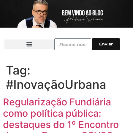
Enviar
Tag:
#InovaçãoUrbana
Regularização Fundiária
como política pública:
destaques do 1º Encontro