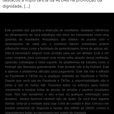
destacou a importância da REURB na promoção da
dignidade, […]
Este produto não garante a obtenção de resultados. Qualquer referência
ao desempenho de uma estratégia não deve ser interpretada como uma
garantia de resultados. Resultados são obtidos de acordo com o
desempenho de cada um, e inúmeros fatores individuais podem
influenciar nisso, como a facilidade de aprendizagem, forma de aplicar, etc.
Não é necessário adquirir esse produto para ser um afiliado. Este é um
curso completo para conseguir uma renda extra através dessa profissão,
aprender estratégias e obter suporte. As plataformas de trabalho como a
Hotmart são liberadas gratuitamente. Este produto não é da Hotmart. Esta
é apenas a plataforma utilizada para pagamento. Este site não é afiliado
ao Facebook e TikTok ou a qualquer entidade do Facebook e TikTok.
Depois que você sair do Facebook e TikTok, a responsabilidade não é
deles e sim do nosso site. Fazemos todos os esforços para indicar
claramente e mostrar todas as provas do produto e usamos resultados
reais. Nós não vendemos o seu e-mail ou qualquer informação para
terceiros. Jamais fazemos nenhum tipo de spam. Se você tiver alguma
dúvida, sinta-se à vontade para usar o link de contato e falar conosco em
horário comercial de Segunda a Sextas das 09h00 ás 18h00. Lemos e
respondemos todas as mensagens por ordem de chegada.