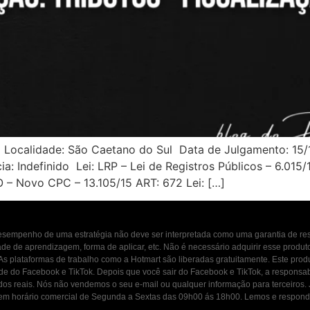
 Localidade: São Caetano do Sul Data de Julgamento: 15
a: Indefinido Lei: LRP – Lei de Registros Públicos – 6.015
LO – Novo CPC – 13.105/15 ART: 672 Lei: […]
 desempenho de uma estratégia não deve ser interpretada como uma garantia de r
dade de aprendizagem, forma de aplicar, etc. Não é necessário adquirir esse produ
 As plataformas de trabalho como a Hotmart são liberadas gratuitamente. Este prod
ade do Facebook e TikTok. Depois que você sair do Facebook e TikTok, a responsab
ados reais. Nós não vendemos o seu e-mail ou qualquer informação para terceiros
osco em horário comercial de Segunda a Sextas das 09h00 ás 18h00. Lemos e resp