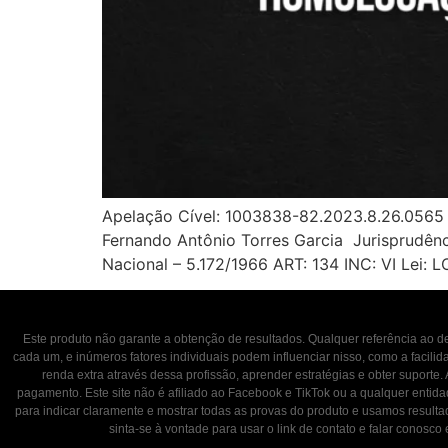
Apelação Cível: 1003838-82.2023.8.26.0565
Fernando Antônio Torres Garcia Jurisprudênci
Nacional – 5.172/1966 ART: 134 INC: VI Lei: 
Este produto não garante a obtenção de resultados. Qualquer referência ao
cada um, e inúmeros fatores individuais podem influenciar nisso, como a facili
renda extra através dessa profissão, aprender estratégias e obter suporte.
pagamento. Este site não é afiliado ao Facebook e TikTok ou a qualquer entid
para indicar claramente e mostrar todas as provas do produto e usamos result
sinta-se à vontade para usar o link de contato e falar con