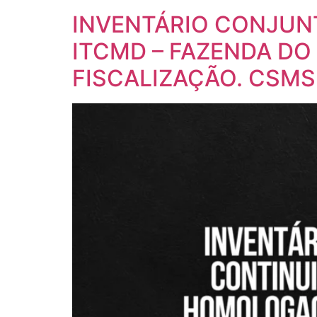
INVENTÁRIO CONJUNT
ITCMD – FAZENDA DO
FISCALIZAÇÃO. CSMS