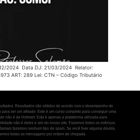
/12/2024 Data DJ: 21/03/2024 Relator:
/1973 ART: 289 Lei: CTN – Código Tributário
esultados. Resultados são obtidos de acordo com o desempenho de
to para ser um afiliado. Este é um curso completo para conseguir uma
uto não é da Hotmart. Esta é apenas a plataforma utilizada para
ilidade não é deles e sim do nosso site. Fazemos todos os esforços
. Jamais fazemos nenhum tipo de spam. Se você tiver alguma dúvida,
ondemos todas as mensagens por ordem de chegada.