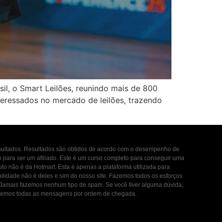
il, o Smart Leilões, reunindo mais de 800
nteressados no mercado de leilões, trazendo
esultados. Resultados são obtidos de acordo com o desempenho de
to para ser um afiliado. Este é um curso completo para conseguir uma
uto não é da Hotmart. Esta é apenas a plataforma utilizada para
ilidade não é deles e sim do nosso site. Fazemos todos os esforços
. Jamais fazemos nenhum tipo de spam. Se você tiver alguma dúvida,
ondemos todas as mensagens por ordem de chegada.