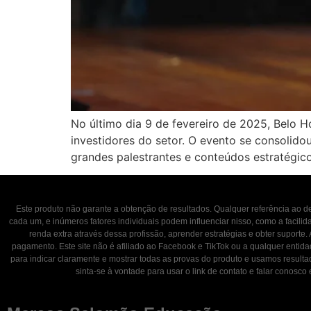
No último dia 9 de fevereiro de 2025, Belo H
investidores do setor. O evento se consolido
grandes palestrantes e conteúdos estratégic
Este produto não garante a obtenção de resultados. Qualquer referência ao
cada um, e inúmeros fatores individuais podem influenciar nisso, como a facili
renda extra através dessa profissão, aprender estratégias e obter suporte.
pagamento. Este site não é afiliado ao Facebook e TikTok ou a qualquer entid
para indicar claramente e mostrar todas as provas do produto e usamos result
sinta-se à vontade para usar o link de contato e falar con