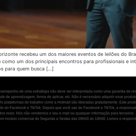
orizonte recebeu um dos maiores eventos de leilões do Bras
u como um dos principais encontros para profissionais e i
os para quem busca […]
 desempenho de uma estratégia não deve ser interpretada como uma garantia de r
dade de aprendizagem, forma de aplicar, etc. Não é necessário adquirir esse produ
 As plataformas de trabalho como a Hotmart são liberadas gratuitamente. Este prod
ade do Facebook e TikTok. Depois que você sair do Facebook e TikTok, a responsab
ados reais. Nós não vendemos o seu e-mail ou qualquer informação para terceiros
osco em horário comercial de Segunda a Sextas das 09h00 ás 18h00. Lemos e resp