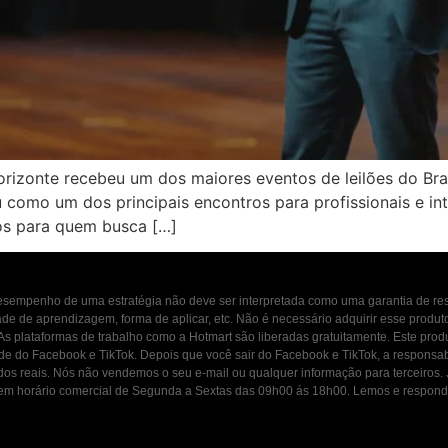
orizonte recebeu um dos maiores eventos de leilões do Bras
u como um dos principais encontros para profissionais e i
os para quem busca […]
 desempenho de uma estratégia não deve ser interpretada como uma garantia de r
dade de aprendizagem, forma de aplicar, etc. Não é necessário adquirir esse produ
 As plataformas de trabalho como a Hotmart são liberadas gratuitamente. Este prod
ade do Facebook e TikTok. Depois que você sair do Facebook e TikTok, a responsab
ados reais. Nós não vendemos o seu e-mail ou qualquer informação para terceiros
osco em horário comercial de Segunda a Sextas das 09h00 ás 18h00. Lemos e resp