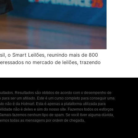
il, o Smart Leilões, reunindo mais de 800
nteressados no mercado de leilões, trazendo
esultados. Resultados são obtidos de acordo com o desempenho de
to para ser um afiliado. Este é um curso completo para conseguir uma
uto não é da Hotmart. Esta é apenas a plataforma utilizada para
ilidade não é deles e sim do nosso site. Fazemos todos os esforços
. Jamais fazemos nenhum tipo de spam. Se você tiver alguma dúvida,
ondemos todas as mensagens por ordem de chegada.