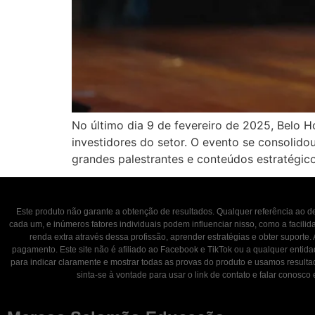
No último dia 9 de fevereiro de 2025, Belo H
investidores do setor. O evento se consolido
grandes palestrantes e conteúdos estratégic
Este produto não garante a obtenção de resultados. Qualquer referência ao
cada um, e inúmeros fatores individuais podem influenciar nisso, como a facili
renda extra através dessa profissão, aprender estratégias e obter suporte.
pagamento. Este site não é afiliado ao Facebook e TikTok ou a qualquer entid
para indicar claramente e mostrar todas as provas do produto e usamos result
sinta-se à vontade para usar o link de contato e falar con