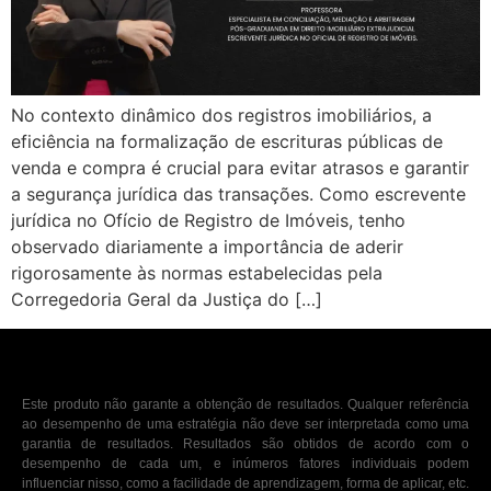
No contexto dinâmico dos registros imobiliários, a
eficiência na formalização de escrituras públicas de
venda e compra é crucial para evitar atrasos e garantir
a segurança jurídica das transações. Como escrevente
jurídica no Ofício de Registro de Imóveis, tenho
observado diariamente a importância de aderir
rigorosamente às normas estabelecidas pela
Corregedoria Geral da Justiça do […]
Este produto não garante a obtenção de resultados. Qualquer referência
ao desempenho de uma estratégia não deve ser interpretada como uma
garantia de resultados. Resultados são obtidos de acordo com o
desempenho de cada um, e inúmeros fatores individuais podem
influenciar nisso, como a facilidade de aprendizagem, forma de aplicar, etc.