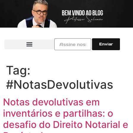
Enviar
Tag:
#NotasDevolutivas
Notas devolutivas em
inventários e partilhas: o
desafio do Direito Notarial e