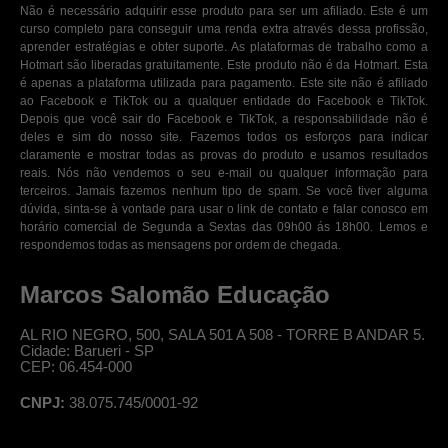
Não é necessário adquirir esse produto para ser um afiliado. Este é um
curso completo para conseguir uma renda extra através dessa profissão,
aprender estratégias e obter suporte. As plataformas de trabalho como a
Hotmart são liberadas gratuitamente. Este produto não é da Hotmart. Esta
é apenas a plataforma utilizada para pagamento. Este site não é afiliado
ao Facebook e TikTok ou a qualquer entidade do Facebook e TikTok.
Depois que você sair do Facebook e TikTok, a responsabilidade não é
deles e sim do nosso site. Fazemos todos os esforços para indicar
claramente e mostrar todas as provas do produto e usamos resultados
reais. Nós não vendemos o seu e-mail ou qualquer informação para
terceiros. Jamais fazemos nenhum tipo de spam. Se você tiver alguma
dúvida, sinta-se à vontade para usar o link de contato e falar conosco em
horário comercial de Segunda a Sextas das 09h00 ás 18h00. Lemos e
respondemos todas as mensagens por ordem de chegada.
Marcos Salomão Educação
AL RIO NEGRO, 500, SALA 501 A 508 - TORRE B ANDAR 5.
Cidade: Barueri - SP
CEP: 06.454-000
CNPJ:
38.075.745/0001-92
© Professor Salomão, todos os direitos reservados