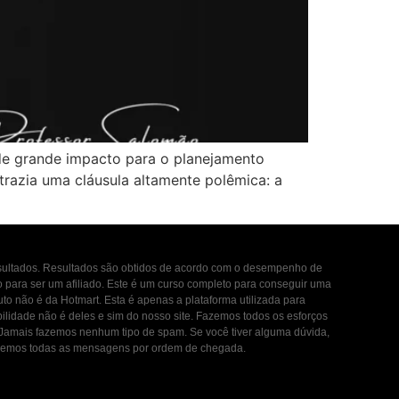
 de grande impacto para o planejamento
 trazia uma cláusula altamente polêmica: a
esultados. Resultados são obtidos de acordo com o desempenho de
to para ser um afiliado. Este é um curso completo para conseguir uma
uto não é da Hotmart. Esta é apenas a plataforma utilizada para
ilidade não é deles e sim do nosso site. Fazemos todos os esforços
. Jamais fazemos nenhum tipo de spam. Se você tiver alguma dúvida,
ondemos todas as mensagens por ordem de chegada.