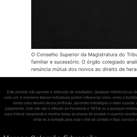
O Conselho Superior da Magistratura do Trib
familiar e sucessório. O órgão colegiado anal
renúncia mútua dos noivos ao direito de hera
Este produto não garante a obtenção de resultados. Qualquer referência ao
cada um, e inúmeros fatores individuais podem influenciar nisso, como a facili
renda extra através dessa profissão, aprender estratégias e obter suporte.
pagamento. Este site não é afiliado ao Facebook e TikTok ou a qualquer entid
para indicar claramente e mostrar todas as provas do produto e usamos result
sinta-se à vontade para usar o link de contato e falar con