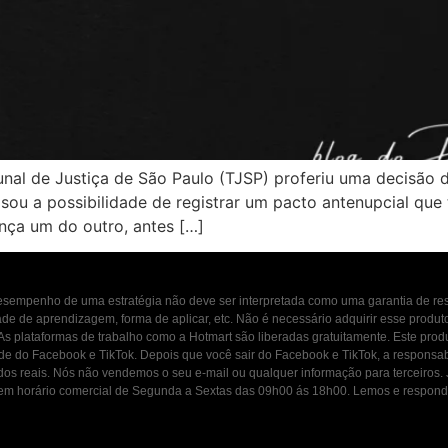
unal de Justiça de São Paulo (TJSP) proferiu uma decisão
isou a possibilidade de registrar um pacto antenupcial que
nça um do outro, antes […]
 desempenho de uma estratégia não deve ser interpretada como uma garantia de r
dade de aprendizagem, forma de aplicar, etc. Não é necessário adquirir esse produ
 As plataformas de trabalho como a Hotmart são liberadas gratuitamente. Este prod
ade do Facebook e TikTok. Depois que você sair do Facebook e TikTok, a responsab
ados reais. Nós não vendemos o seu e-mail ou qualquer informação para terceiros
osco em horário comercial de Segunda a Sextas das 09h00 ás 18h00. Lemos e resp