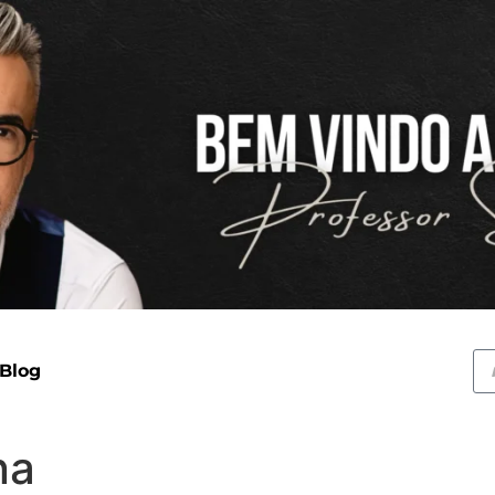
 Blog
na