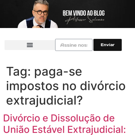
Enviar
Tag:
paga-se
impostos no divórcio
extrajudicial?
Divórcio e Dissolução de
União Estável Extrajudicial: