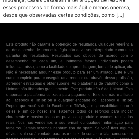
mudança, casais passaram a ter a opção de resolver
esses processos de forma mais ágil e menos onerosa,
desde que observadas certas condições, como […]
Este produto não garante a obtenção de resultados. Qualquer referência
ao desempenho de uma estratégia não deve ser interpretada como uma
garantia de resultados. Resultados são obtidos de acordo com o
desempenho de cada um, e inúmeros fatores individuais podem
influenciar nisso, como a facilidade de aprendizagem, forma de aplicar, etc.
Não é necessário adquirir esse produto para ser um afiliado. Este é um
curso completo para conseguir uma renda extra através dessa profissão,
aprender estratégias e obter suporte. As plataformas de trabalho como a
Hotmart são liberadas gratuitamente. Este produto não é da Hotmart. Esta
é apenas a plataforma utilizada para pagamento. Este site não é afiliado
ao Facebook e TikTok ou a qualquer entidade do Facebook e TikTok.
Depois que você sair do Facebook e TikTok, a responsabilidade não é
deles e sim do nosso site. Fazemos todos os esforços para indicar
claramente e mostrar todas as provas do produto e usamos resultados
reais. Nós não vendemos o seu e-mail ou qualquer informação para
terceiros. Jamais fazemos nenhum tipo de spam. Se você tiver alguma
dúvida, sinta-se à vontade para usar o link de contato e falar conosco em