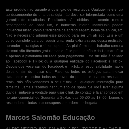
Este produto não garante a obtenção de resultados. Qualquer referência
ao desempenho de uma estratégia não deve ser interpretada como uma
garantia de resultados. Resultados são obtidos de acordo com o
desempenho de cada um, e inúmeros fatores individuais podem
influenciar nisso, como a facilidade de aprendizagem, forma de aplicar, etc.
Não é necessário adquirir esse produto para ser um afiliado. Este é um
curso completo para conseguir uma renda extra através dessa profissão,
aprender estratégias e obter suporte. As plataformas de trabalho como a
Hotmart são liberadas gratuitamente. Este produto não é da Hotmart. Esta
é apenas a plataforma utilizada para pagamento. Este site não é afiliado
ao Facebook e TikTok ou a qualquer entidade do Facebook e TikTok.
Depois que você sair do Facebook e TikTok, a responsabilidade não é
deles e sim do nosso site. Fazemos todos os esforços para indicar
claramente e mostrar todas as provas do produto e usamos resultados
reais. Nós não vendemos o seu e-mail ou qualquer informação para
terceiros. Jamais fazemos nenhum tipo de spam. Se você tiver alguma
dúvida, sinta-se à vontade para usar o link de contato e falar conosco em
horário comercial de Segunda a Sextas das 09h00 ás 18h00. Lemos e
respondemos todas as mensagens por ordem de chegada.
Marcos Salomão Educação
AL RIO NEGRO, 500, SALA 501 A 508 - TORRE B ANDAR 5.