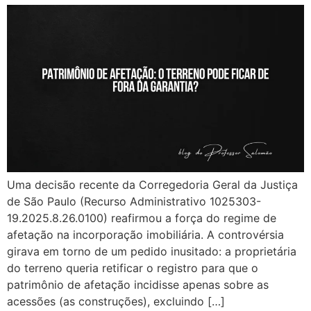
Uma decisão recente da Corregedoria Geral da Justiça
de São Paulo (Recurso Administrativo 1025303-
19.2025.8.26.0100) reafirmou a força do regime de
afetação na incorporação imobiliária. A controvérsia
girava em torno de um pedido inusitado: a proprietária
do terreno queria retificar o registro para que o
patrimônio de afetação incidisse apenas sobre as
acessões (as construções), excluindo […]