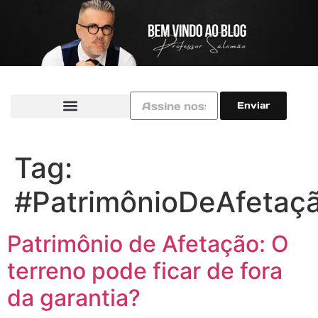
Enviar
Tag:
#PatrimônioDeAfetaç
Patrimônio de Afetação: O
terreno pode ficar de fora
da garantia?