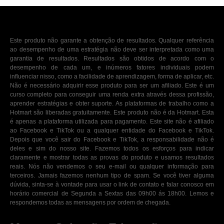
Este produto não garante a obtenção de resultados. Qualquer referência
ao desempenho de uma estratégia não deve ser interpretada como uma
garantia de resultados. Resultados são obtidos de acordo com o
desempenho de cada um, e inúmeros fatores individuais podem
influenciar nisso, como a facilidade de aprendizagem, forma de aplicar, etc.
Não é necessário adquirir esse produto para ser um afiliado. Este é um
curso completo para conseguir uma renda extra através dessa profissão,
aprender estratégias e obter suporte. As plataformas de trabalho como a
Hotmart são liberadas gratuitamente. Este produto não é da Hotmart. Esta
é apenas a plataforma utilizada para pagamento. Este site não é afiliado
ao Facebook e TikTok ou a qualquer entidade do Facebook e TikTok.
Depois que você sair do Facebook e TikTok, a responsabilidade não é
deles e sim do nosso site. Fazemos todos os esforços para indicar
claramente e mostrar todas as provas do produto e usamos resultados
reais. Nós não vendemos o seu e-mail ou qualquer informação para
terceiros. Jamais fazemos nenhum tipo de spam. Se você tiver alguma
dúvida, sinta-se à vontade para usar o link de contato e falar conosco em
horário comercial de Segunda a Sextas das 09h00 ás 18h00. Lemos e
respondemos todas as mensagens por ordem de chegada.