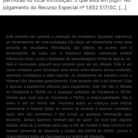
permutas no local Introdução: o que está em jogo? No
julgamento do Recurso Especial nº 1.652.517/SC, […]
Este produto não garante a obtenção de resultados. Qualquer referência
ao desempenho de uma estratégia não deve ser interpretada como uma
garantia de resultados. Resultados são obtidos de acordo com o
desempenho de cada um, e inúmeros fatores individuais podem
influenciar nisso, como a facilidade de aprendizagem, forma de aplicar, etc.
Não é necessário adquirir esse produto para ser um afiliado. Este é um
curso completo para conseguir uma renda extra através dessa profissão,
aprender estratégias e obter suporte. As plataformas de trabalho como a
Hotmart são liberadas gratuitamente. Este produto não é da Hotmart. Esta
é apenas a plataforma utilizada para pagamento. Este site não é afiliado
ao Facebook e TikTok ou a qualquer entidade do Facebook e TikTok.
Depois que você sair do Facebook e TikTok, a responsabilidade não é
deles e sim do nosso site. Fazemos todos os esforços para indicar
claramente e mostrar todas as provas do produto e usamos resultados
reais. Nós não vendemos o seu e-mail ou qualquer informação para
terceiros. Jamais fazemos nenhum tipo de spam. Se você tiver alguma
dúvida, sinta-se à vontade para usar o link de contato e falar conosco em
horário comercial de Segunda a Sextas das 09h00 ás 18h00. Lemos e
respondemos todas as mensagens por ordem de chegada.