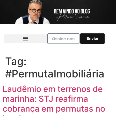
Enviar
Tag:
#PermutaImobiliária
Laudêmio em terrenos de
marinha: STJ reafirma
cobrança em permutas no