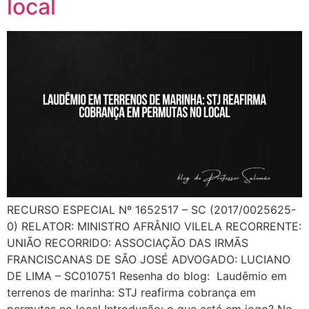
local
RECURSO ESPECIAL Nº 1652517 – SC (2017/0025625-
0) RELATOR: MINISTRO AFRÂNIO VILELA RECORRENTE:
UNIÃO RECORRIDO: ASSOCIAÇÃO DAS IRMÃS
FRANCISCANAS DE SÃO JOSÉ ADVOGADO: LUCIANO
DE LIMA – SC010751 Resenha do blog: Laudêmio em
terrenos de marinha: STJ reafirma cobrança em