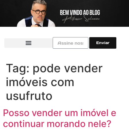
Enviar
Tag:
pode vender
imóveis com
usufruto
Posso vender um imóvel e
continuar morando nele?