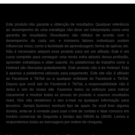
Este produto não garante a obtenção de resultados. Qualquer referência
ao desempenho de uma estratégia não deve ser interpretada como uma
garantia de resultados. Resultados são obtidos de acordo com o
desempenho de cada um, e inúmeros fatores individuais podem
influenciar nisso, como a facilidade de aprendizagem, forma de aplicar, etc.
Não é necessário adquirir esse produto para ser um afiliado. Este é um
curso completo para conseguir uma renda extra através dessa profissão,
aprender estratégias e obter suporte. As plataformas de trabalho como a
Hotmart são liberadas gratuitamente. Este produto não é da Hotmart. Esta
é apenas a plataforma utilizada para pagamento. Este site não é afiliado
ao Facebook e TikTok ou a qualquer entidade do Facebook e TikTok.
Depois que você sair do Facebook e TikTok, a responsabilidade não é
deles e sim do nosso site. Fazemos todos os esforços para indicar
claramente e mostrar todas as provas do produto e usamos resultados
reais. Nós não vendemos o seu e-mail ou qualquer informação para
terceiros. Jamais fazemos nenhum tipo de spam. Se você tiver alguma
dúvida, sinta-se à vontade para usar o link de contato e falar conosco em
horário comercial de Segunda a Sextas das 09h00 ás 18h00. Lemos e
respondemos todas as mensagens por ordem de chegada.