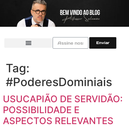
Enviar
Tag:
#PoderesDominiais
USUCAPIÃO DE SERVIDÃO:
POSSIBILIDADE E
ASPECTOS RELEVANTES