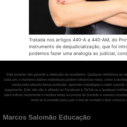
Tratada nos artigos 440-A a 440-AM, do Pro
instrumento de desjudicialização, que foi int
podemos fazer uma analogia ao judicial, con
Este produto não garante a obtenção de resultados. Qualquer referência ao
cada um, e inúmeros fatores individuais podem influenciar nisso, como a facili
renda extra através dessa profissão, aprender estratégias e obter suporte.
pagamento. Este site não é afiliado ao Facebook e TikTok ou a qualquer entid
para indicar claramente e mostrar todas as provas do produto e usamos result
sinta-se à vontade para usar o link de contato e falar con
Marcos Salomão Educação