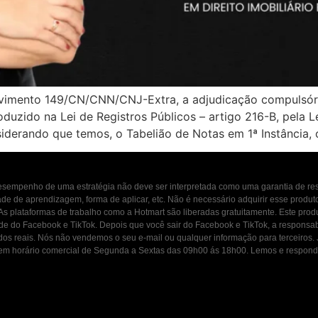
vimento 149/CN/CNN/CNJ-Extra, a adjudicação compulsória 
roduzido na Lei de Registros Públicos – artigo 216-B, pela 
siderando que temos, o Tabelião de Notas em 1ª Instância,
 desempenho de uma estratégia não deve ser interpretada como uma garantia de r
dade de aprendizagem, forma de aplicar, etc. Não é necessário adquirir esse produ
 As plataformas de trabalho como a Hotmart são liberadas gratuitamente. Este prod
ade do Facebook e TikTok. Depois que você sair do Facebook e TikTok, a responsab
ados reais. Nós não vendemos o seu e-mail ou qualquer informação para terceiros
osco em horário comercial de Segunda a Sextas das 09h00 ás 18h00. Lemos e resp