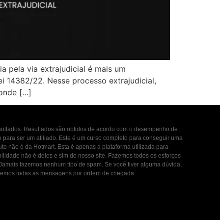
pela via extrajudicial é mais um
Lei 14382/22. Nesse processo extrajudicial,
 onde […]
esultados. Resultados são obtidos de acordo com o desempenho de
to para ser um afiliado. Este é um curso completo para conseguir uma
uto não é da Hotmart. Esta é apenas a plataforma utilizada para
ilidade não é deles e sim do nosso site. Fazemos todos os esforços
. Jamais fazemos nenhum tipo de spam. Se você tiver alguma dúvida,
ondemos todas as mensagens por ordem de chegada.