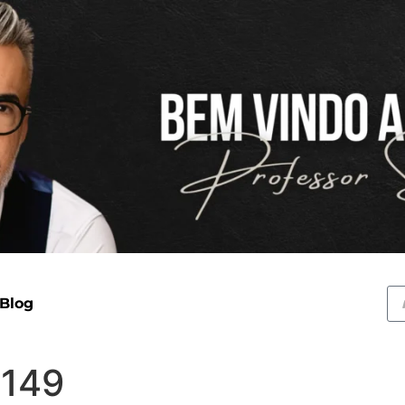
 Blog
 149