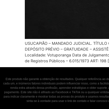
USUCAPIÃO – MANDADO JUDICIAL. TÍTULO
DEPÓSITO PRÉVIO – GRATUIDADE – ASSISTÊN
Localidade: Votuporanga Data de Julgamento: 
de Registros Públicos – 6.015/1973 ART: 198 
Este produto não garante a obtenção de resultados. Qualquer referência ao
cada um, e inúmeros fatores individuais podem influenciar nisso, como a facili
renda extra através dessa profissão, aprender estratégias e obter suporte.
pagamento. Este site não é afiliado ao Facebook e TikTok ou a qualquer entid
para indicar claramente e mostrar todas as provas do produto e usamos result
sinta-se à vontade para usar o link de contato e falar con