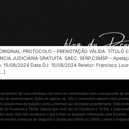
 ORIGINAL. PROTOCOLO – PRENOTAÇÃO VÁLIDA. TÍTULO
CIA JUDICIÁRIA GRATUITA. SAEC. SERP.CSMSP – Apelação
15/08/2024 Data DJ: 15/08/2024 Relator: Francisco Loureir
[…]
 desempenho de uma estratégia não deve ser interpretada como uma garantia de r
dade de aprendizagem, forma de aplicar, etc. Não é necessário adquirir esse produ
 As plataformas de trabalho como a Hotmart são liberadas gratuitamente. Este prod
ade do Facebook e TikTok. Depois que você sair do Facebook e TikTok, a responsab
ados reais. Nós não vendemos o seu e-mail ou qualquer informação para terceiros
osco em horário comercial de Segunda a Sextas das 09h00 ás 18h00. Lemos e resp