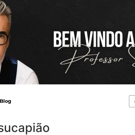
 Blog
sucapião