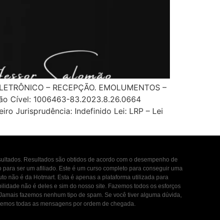
 ELETRÔNICO – RECEPÇÃO. EMOLUMENTOS –
 Cível: 1006463-83.2023.8.26.0664
o Jurisprudência: Indefinido Lei: LRP – Lei
esultados. Resultados são obtidos de acordo com o desempenho de
to para ser um afiliado. Este é um curso completo para conseguir uma
uto não é da Hotmart. Esta é apenas a plataforma utilizada para
ilidade não é deles e sim do nosso site. Fazemos todos os esforços
. Jamais fazemos nenhum tipo de spam. Se você tiver alguma dúvida,
ondemos todas as mensagens por ordem de chegada.