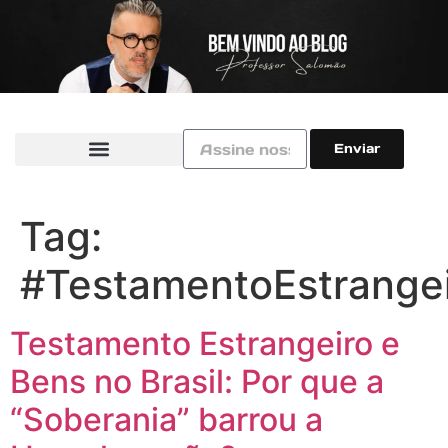
Enviar
Tag:
#TestamentoEstrange
Testamento Estrangeiro e
Bens no Brasil: Por que a
“Soberania” barrou a