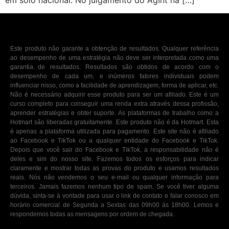
em solo nacional. No julgamento do AgInt na […]
Este produto não garante a obtenção de resultados. Qualquer referência
ao desempenho de uma estratégia não deve ser interpretada como uma
garantia de resultados. Resultados são obtidos de acordo com o
desempenho de cada um, e inúmeros fatores individuais podem
influenciar nisso, como a facilidade de aprendizagem, forma de aplicar, etc.
Não é necessário adquirir esse produto para ser um afiliado. Este é um
curso completo para conseguir uma renda extra através dessa profissão,
aprender estratégias e obter suporte. As plataformas de trabalho como a
Hotmart são liberadas gratuitamente. Este produto não é da Hotmart. Esta
é apenas a plataforma utilizada para pagamento. Este site não é afiliado
ao Facebook e TikTok ou a qualquer entidade do Facebook e TikTok.
Depois que você sair do Facebook e TikTok, a responsabilidade não é
deles e sim do nosso site. Fazemos todos os esforços para indicar
claramente e mostrar todas as provas do produto e usamos resultados
reais. Nós não vendemos o seu e-mail ou qualquer informação para
terceiros. Jamais fazemos nenhum tipo de spam. Se você tiver alguma
dúvida, sinta-se à vontade para usar o link de contato e falar conosco em
horário comercial de Segunda a Sextas das 09h00 ás 18h00. Lemos e
respondemos todas as mensagens por ordem de chegada.