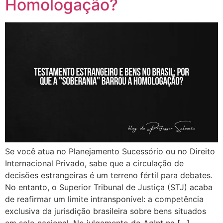
Homologação?
Se você atua no Planejamento Sucessório ou no Direito
Internacional Privado, sabe que a circulação de
decisões estrangeiras é um terreno fértil para debates.
No entanto, o Superior Tribunal de Justiça (STJ) acaba
de reafirmar um limite intransponível: a competência
exclusiva da jurisdição brasileira sobre bens situados