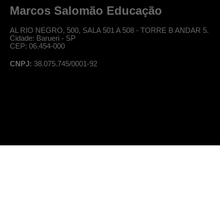
Marcos Salomão Educação
AL RIO NEGRO, 500, SALA 501 A 508 - TORRE B ANDAR 5.
Cidade: Barueri - SP
CEP: 06.454-000
CNPJ:
38.075.745/0001-92
© Professor Salomão, todos os direitos reservados
|
Política de Privacidade
Termos de Uso