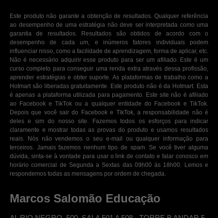
Este produto não garante a obtenção de resultados. Qualquer referência
ao desempenho de uma estratégia não deve ser interpretada como uma
garantia de resultados. Resultados são obtidos de acordo com o
desempenho de cada um, e inúmeros fatores individuais podem
influenciar nisso, como a facilidade de aprendizagem, forma de aplicar, etc.
Não é necessário adquirir esse produto para ser um afiliado. Este é um
curso completo para conseguir uma renda extra através dessa profissão,
aprender estratégias e obter suporte. As plataformas de trabalho como a
Hotmart são liberadas gratuitamente. Este produto não é da Hotmart. Esta
é apenas a plataforma utilizada para pagamento. Este site não é afiliado
ao Facebook e TikTok ou a qualquer entidade do Facebook e TikTok.
Depois que você sair do Facebook e TikTok, a responsabilidade não é
deles e sim do nosso site. Fazemos todos os esforços para indicar
claramente e mostrar todas as provas do produto e usamos resultados
reais. Nós não vendemos o seu e-mail ou qualquer informação para
terceiros. Jamais fazemos nenhum tipo de spam. Se você tiver alguma
dúvida, sinta-se à vontade para usar o link de contato e falar conosco em
horário comercial de Segunda a Sextas das 09h00 ás 18h00. Lemos e
respondemos todas as mensagens por ordem de chegada.
Marcos Salomão Educação
AL RIO NEGRO, 500, SALA 501 A 508 - TORRE B ANDAR 5.