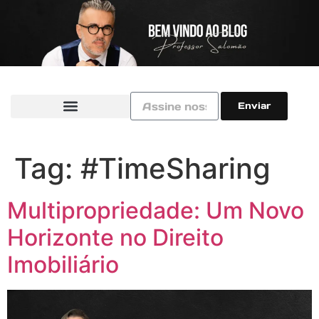
Enviar
Tag:
#TimeSharing
Multipropriedade: Um Novo
Horizonte no Direito
Imobiliário