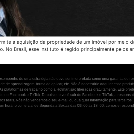
mite a aquisição da propriedade de um imóvel por meio da
 No Brasil, esse instituto é regido principalmente pelos ar
 desempenho de uma estratégia não deve ser interpretada como uma garantia de r
dade de aprendizagem, forma de aplicar, etc. Não é necessário adquirir esse produ
 As plataformas de trabalho como a Hotmart são liberadas gratuitamente. Este prod
ade do Facebook e TikTok. Depois que você sair do Facebook e TikTok, a responsab
ados reais. Nós não vendemos o seu e-mail ou qualquer informação para terceiros
osco em horário comercial de Segunda a Sextas das 09h00 ás 18h00. Lemos e resp