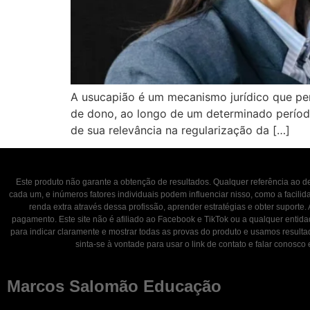
A usucapião é um mecanismo jurídico que per
de dono, ao longo de um determinado período.
de sua relevância na regularização da […]
Este produto não garante a obtenção de resultados. Qualquer referência ao
cada um, e inúmeros fatores individuais podem influenciar nisso, como a facili
renda extra através dessa profissão, aprender estratégias e obter suporte.
pagamento. Este site não é afiliado ao Facebook e TikTok ou a qualquer entid
para indicar claramente e mostrar todas as provas do produto e usamos result
sinta-se à vontade para usar o link de contato e falar con
Marcos Salomão Educação