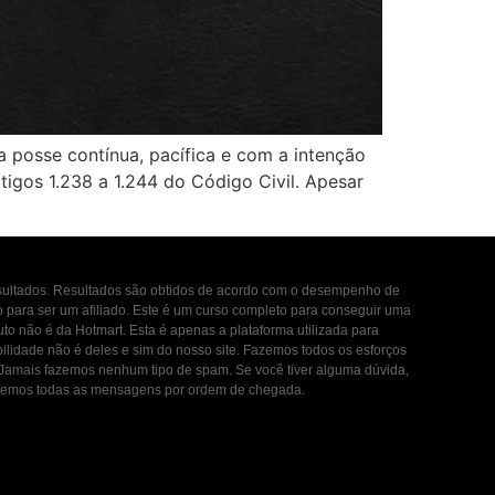
 posse contínua, pacífica e com a intenção
tigos 1.238 a 1.244 do Código Civil. Apesar
esultados. Resultados são obtidos de acordo com o desempenho de
to para ser um afiliado. Este é um curso completo para conseguir uma
uto não é da Hotmart. Esta é apenas a plataforma utilizada para
ilidade não é deles e sim do nosso site. Fazemos todos os esforços
. Jamais fazemos nenhum tipo de spam. Se você tiver alguma dúvida,
ondemos todas as mensagens por ordem de chegada.