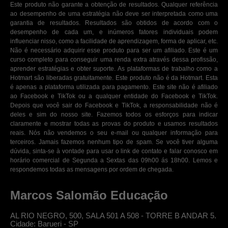
Este produto não garante a obtenção de resultados. Qualquer referência
ao desempenho de uma estratégia não deve ser interpretada como uma
garantia de resultados. Resultados são obtidos de acordo com o
desempenho de cada um, e inúmeros fatores individuais podem
influenciar nisso, como a facilidade de aprendizagem, forma de aplicar, etc.
Não é necessário adquirir esse produto para ser um afiliado. Este é um
curso completo para conseguir uma renda extra através dessa profissão,
aprender estratégias e obter suporte. As plataformas de trabalho como a
Hotmart são liberadas gratuitamente. Este produto não é da Hotmart. Esta
é apenas a plataforma utilizada para pagamento. Este site não é afiliado
ao Facebook e TikTok ou a qualquer entidade do Facebook e TikTok.
Depois que você sair do Facebook e TikTok, a responsabilidade não é
deles e sim do nosso site. Fazemos todos os esforços para indicar
claramente e mostrar todas as provas do produto e usamos resultados
reais. Nós não vendemos o seu e-mail ou qualquer informação para
terceiros. Jamais fazemos nenhum tipo de spam. Se você tiver alguma
dúvida, sinta-se à vontade para usar o link de contato e falar conosco em
horário comercial de Segunda a Sextas das 09h00 ás 18h00. Lemos e
respondemos todas as mensagens por ordem de chegada.
Marcos Salomão Educação
AL RIO NEGRO, 500, SALA 501 A 508 - TORRE B ANDAR 5.
Cidade: Barueri - SP