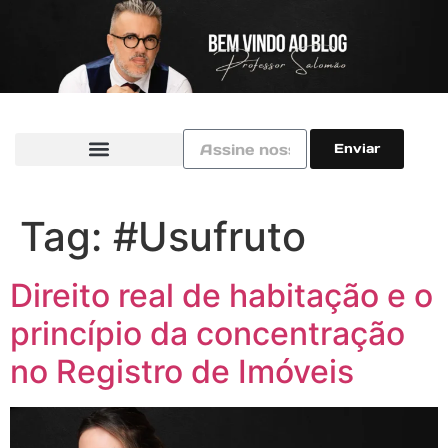
Enviar
Tag:
#Usufruto
Direito real de habitação e o
princípio da concentração
no Registro de Imóveis