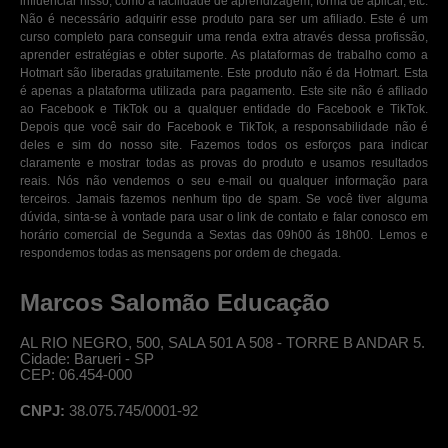
influenciar nisso, como a facilidade de aprendizagem, forma de aplicar, etc.
Não é necessário adquirir esse produto para ser um afiliado. Este é um
curso completo para conseguir uma renda extra através dessa profissão,
aprender estratégias e obter suporte. As plataformas de trabalho como a
Hotmart são liberadas gratuitamente. Este produto não é da Hotmart. Esta
é apenas a plataforma utilizada para pagamento. Este site não é afiliado
ao Facebook e TikTok ou a qualquer entidade do Facebook e TikTok.
Depois que você sair do Facebook e TikTok, a responsabilidade não é
deles e sim do nosso site. Fazemos todos os esforços para indicar
claramente e mostrar todas as provas do produto e usamos resultados
reais. Nós não vendemos o seu e-mail ou qualquer informação para
terceiros. Jamais fazemos nenhum tipo de spam. Se você tiver alguma
dúvida, sinta-se à vontade para usar o link de contato e falar conosco em
horário comercial de Segunda a Sextas das 09h00 ás 18h00. Lemos e
respondemos todas as mensagens por ordem de chegada.
Marcos Salomão Educação
AL RIO NEGRO, 500, SALA 501 A 508 - TORRE B ANDAR 5.
Cidade: Barueri - SP
CEP: 06.454-000
CNPJ:
38.075.745/0001-92