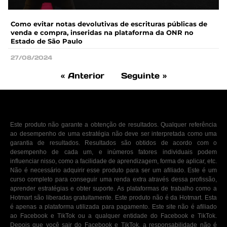
Como evitar notas devolutivas de escrituras públicas de
venda e compra, inseridas na plataforma da ONR no
Estado de São Paulo
27/08/2024
« Anterior
Seguinte »
Este produto não garante a obtenção de resultados. Qualquer referência
ao desempenho de uma estratégia não deve ser interpretada como uma
garantia de resultados. Resultados são obtidos de acordo com o
desempenho de cada um, e inúmeros fatores individuais podem
influenciar nisso, como a facilidade de aprendizagem, forma de aplicar, etc.
Não é necessário adquirir esse produto para ser um afiliado. Este é um
curso completo para conseguir uma renda extra através dessa profissão,
aprender estratégias e obter suporte. As plataformas de trabalho como a
Hotmart são liberadas gratuitamente. Este produto não é da Hotmart. Esta
é apenas a plataforma utilizada para pagamento. Este site não é afiliado
ao Facebook e TikTok ou a qualquer entidade do Facebook e TikTok.
Depois que você sair do Facebook e TikTok, a responsabilidade não é