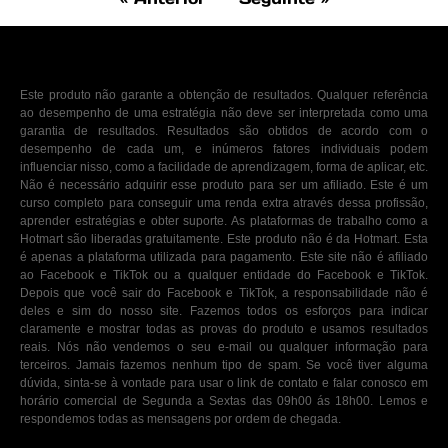
Este produto não garante a obtenção de resultados. Qualquer referência
ao desempenho de uma estratégia não deve ser interpretada como uma
garantia de resultados. Resultados são obtidos de acordo com o
desempenho de cada um, e inúmeros fatores individuais podem
influenciar nisso, como a facilidade de aprendizagem, forma de aplicar, etc.
Não é necessário adquirir esse produto para ser um afiliado. Este é um
curso completo para conseguir uma renda extra através dessa profissão,
aprender estratégias e obter suporte. As plataformas de trabalho como a
Hotmart são liberadas gratuitamente. Este produto não é da Hotmart. Esta
é apenas a plataforma utilizada para pagamento. Este site não é afiliado
ao Facebook e TikTok ou a qualquer entidade do Facebook e TikTok.
Depois que você sair do Facebook e TikTok, a responsabilidade não é
deles e sim do nosso site. Fazemos todos os esforços para indicar
claramente e mostrar todas as provas do produto e usamos resultados
reais. Nós não vendemos o seu e-mail ou qualquer informação para
terceiros. Jamais fazemos nenhum tipo de spam. Se você tiver alguma
dúvida, sinta-se à vontade para usar o link de contato e falar conosco em
horário comercial de Segunda a Sextas das 09h00 ás 18h00. Lemos e
respondemos todas as mensagens por ordem de chegada.