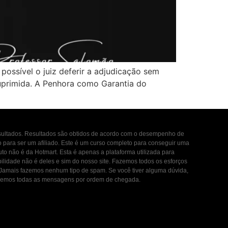
ossível o juiz deferir a adjudicação sem
suprimida. A Penhora como Garantia do
esultados. Resultados são obtidos de acordo com o desempenho de
to para ser um afiliado. Este é um curso completo para conseguir uma
uto não é da Hotmart. Esta é apenas a plataforma utilizada para
ilidade não é deles e sim do nosso site. Fazemos todos os esforços
. Jamais fazemos nenhum tipo de spam. Se você tiver alguma dúvida,
ondemos todas as mensagens por ordem de chegada.