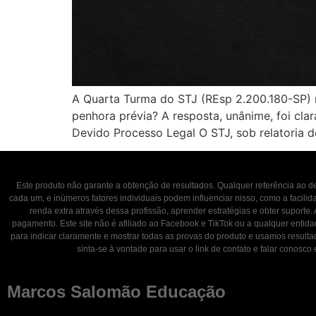
A Quarta Turma do STJ (REsp 2.200.180-SP) r
penhora prévia? A resposta, unânime, foi cla
Devido Processo Legal O STJ, sob relatoria d
Este produto não garante a obtenção de resultados. Qualquer referência ao
cada um, e inúmeros fatores individuais podem influenciar nisso, como a facili
renda extra através dessa profissão, aprender estratégias e obter suporte.
pagamento. Este site não é afiliado ao Facebook e TikTok ou a qualquer entid
para indicar claramente e mostrar todas as provas do produto e usamos result
sinta-se à vontade para usar o link de contato e falar con
Marcos Salomão Educação