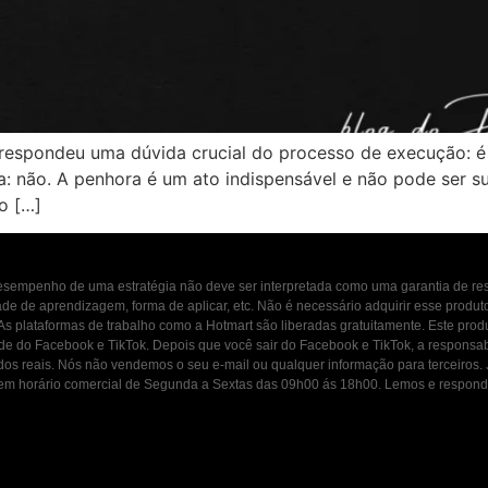
espondeu uma dúvida crucial do processo de execução: é p
ra: não. A penhora é um ato indispensável e não pode ser 
o […]
 desempenho de uma estratégia não deve ser interpretada como uma garantia de r
dade de aprendizagem, forma de aplicar, etc. Não é necessário adquirir esse produ
 As plataformas de trabalho como a Hotmart são liberadas gratuitamente. Este prod
ade do Facebook e TikTok. Depois que você sair do Facebook e TikTok, a responsab
ados reais. Nós não vendemos o seu e-mail ou qualquer informação para terceiros
osco em horário comercial de Segunda a Sextas das 09h00 ás 18h00. Lemos e resp