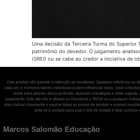
Uma decisão da Terceira Turma do Superior T
patrimônio do devedor. O julgamento analisou 
(SREI) ou se cabe ao credor a iniciativa de o
Este produto não garante a obtenção de resultados. Qualquer referência ao
cada um, e inúmeros fatores individuais podem influenciar nisso, como a facili
renda extra através dessa profissão, aprender estratégias e obter suporte.
pagamento. Este site não é afiliado ao Facebook e TikTok ou a qualquer entid
para indicar claramente e mostrar todas as provas do produto e usamos result
sinta-se à vontade para usar o link de contato e falar con
Marcos Salomão Educação