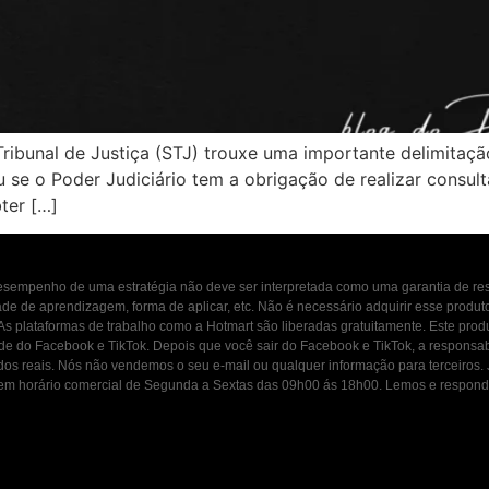
ribunal de Justiça (STJ) trouxe uma importante delimitaçã
se o Poder Judiciário tem a obrigação de realizar consulta
bter […]
 desempenho de uma estratégia não deve ser interpretada como uma garantia de r
dade de aprendizagem, forma de aplicar, etc. Não é necessário adquirir esse produ
 As plataformas de trabalho como a Hotmart são liberadas gratuitamente. Este prod
ade do Facebook e TikTok. Depois que você sair do Facebook e TikTok, a responsab
ados reais. Nós não vendemos o seu e-mail ou qualquer informação para terceiros
osco em horário comercial de Segunda a Sextas das 09h00 ás 18h00. Lemos e resp