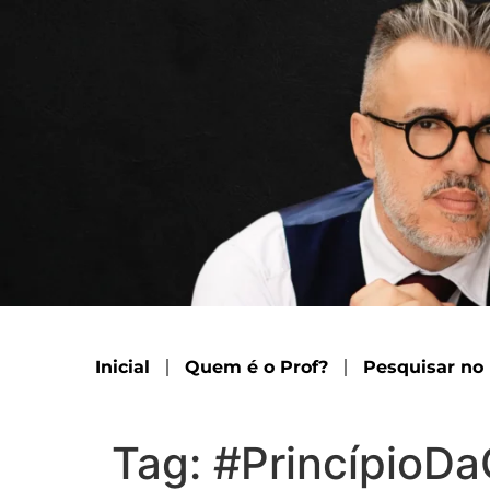
Inicial
Quem é o Prof?
Pesquisar no
Tag:
#PrincípioD